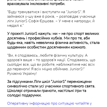
враховувала інклюзивні потреби.
“Буду тренуватися і виступати на “JuniorS”. Я
займаюся у-шу вже 6 років, – розповідає учасниця
ліги JuniorS Софія Єршова. – У мене є нагороди, й
медалі є.”
У проєкті JuniorS кажуть: ми – не про спорт великих
досягнень і професійних кубків. Ми про те, аби
будь-яка, навіть невеличка фізична активність, стала
щоденним особистим досягненням кожного.
“Ви, я сподіваюсь, любите фізичну культуру. А
здоров’я ваше – то здоров’я нації. Сподіваюсь, що
сьогодні все, що ви робите, наближатиме нас всіх
до перемоги! Я всіх міцно обіймаю. JuniorS!”
Рухаємо Україну!
За підсумками Ліги шкіл “JuniorS” переможцями
символічно стали усі учасники спортивного свята.
Школярі отримали грамоти, настільні ігри та
солодкі подарунки.
Оперативну інформацію про ситуацію читайте у