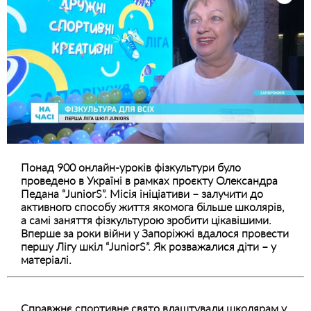
Понад 900 онлайн-уроків фізкультури було
проведено в Україні в рамках проєкту Олександра
Педана “JuniorS”. Місія ініціативи – залучити до
активного способу життя якомога більше школярів,
а самі заняття фізкультурою зробити цікавішими.
Вперше за роки війни у Запоріжжі вдалося провести
першу Лігу шкіл “JuniorS”. Як розважалися діти – у
матеріалі.
Справжнє спортивне свято влаштували школярам у