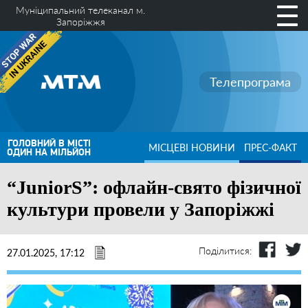
Муніципальний телеканал м.
Запоріжжя
Телепрограма
ГОЛОВНИЙ В МІСТІ
МІСЦЕВІ НОВИНИ
ПРЕС-ФАКТ
ОДИН НА МІЛЬЙОН
“JuniorS”: офлайн-свято фізичної
культури провели у Запоріжжі
Поділитися:
27.01.2025, 17:12