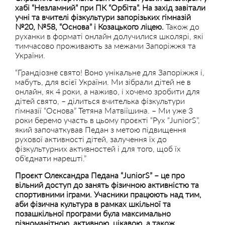
хабі “Незламний” при ПК “Орбіта”. На захід завітали
учні та вчителі фізкультури запорізьких гімназій
№20, №58, “Основа” і Козацького ліцею.
Також до
руханки в форматі онлайн долучилися школярі, які
тимчасово проживають за межами Запоріжжя та
України.
“Грандіозне свято! Воно унікальне для Запоріжжя і,
мабуть, для всієї України. Ми зібрали дітей не в
онлайн, як 4 роки, а наживо, і хочемо зробити для
дітей свято, – ділиться вчителька фізкультури
гімназії “Основа” Тетяна Матвіїшина. – Ми уже 3
роки беремо участь в цьому проєкті “Рух “JuniorS”,
який започаткував Педан з метою підвищення
рухової активності дітей, залучення їх до
фізкультурних активностей і для того, щоб їх
об’єднати нарешті.”
Проєкт Олександра Педана “JuniorS” – це про
вільний доступ до занять фізичною активністю та
спортивними іграми. Учасники працюють над тим,
аби фізична культура в рамках шкільної та
позашкільної програми була максимально
різноманітною, активною, цікавою, а також