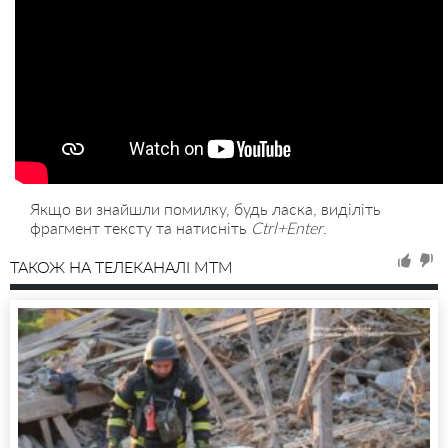
Якщо ви знайшли помилку, будь ласка, виділіть
фрагмент тексту та натисніть
Ctrl+Enter
.
ТАКОЖ НА ТЕЛЕКАНАЛІ MTM