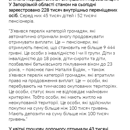
У Запорізькій області станом на сьогодні
зареєстровано 228 тисяч внутрішньо переміщених
осіб.
Серед них 45 тисяч дітей і 52 тисячі
пенсіонерів.
“З’явився перелік категорій громадян, які
автоматично отримали змогу продовжувати
отримувати виплати. Це — пенсіонери, які
отримують пенсію, що становить не більше 9 444
гривні. Це особи з інвалідністю І чи ІІ групи. Діти з
інвалідністю до 18 років, діти-сироти та діти,
позбавлені батьківського піклування віком до 23
років, – пояснює пані Наталія Будяк, – також
з’явився перелік категорій громадян, які втратили
право на продовження виплат. Це — особи, які
перебувають на тимчасово окупованих територіях.
Це особи, статус яких не відповідає майновим
критеріям. Тобто особи, які мають житло на
неокупованій території. Це особи, які здійснили
покупки на суму більше ніж 100 тисяч гривень.
Мають депозити на суму більше ніж 100 тисяч
гривень.”
У квітні грошову допомогу отримали 43 тисячі