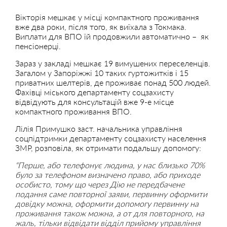
Вікторія мешкає у місці компактного проживання
вже два роки, після того, як виїхала з Токмака.
Виплати для ВПО їй продовжили автоматично – як
пенсіонерці.
Зараз у закладі мешкає 19 вимушених переселенців.
Загалом у Запоріжжі 10 таких гуртожитків і 15
приватних шелтерів, де проживає понад 500 людей.
Фахівці міського департаменту соцзахисту
відвідують для консультацій вже 9-е місце
компактного проживання ВПО.
Лілія Примушко заст. начальника управління
соцпідтримки департаменту соцзахисту населення
ЗМР, розповіла, як отримати подальшу допомогу:
“Перше, або телефонує людина, у нас близько 70%
було за телефоном визначено право, або приходе
особисто, тому що через Дію не передбачене
подання саме повторної заяви, первинну оформити
довідку можна, оформити допомогу первинну на
проживання також можна, а от для повторного, на
жаль, тільки відвідати відділ прийому управління