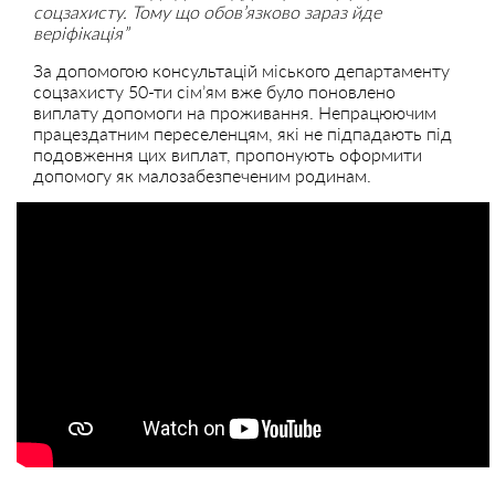
соцзахисту. Тому що обов’язково зараз йде
веріфікація”
За допомогою консультацій міського департаменту
соцзахисту 50-ти сім’ям вже було поновлено
виплату допомоги на проживання. Непрацюючим
працездатним переселенцям, які не підпадають під
подовження цих виплат, пропонують оформити
допомогу як малозабезпеченим родинам.