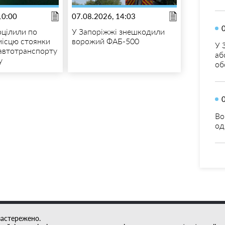
10:00
07.08.2026, 14:03
оцілили по
У Запоріжжі знешкодили
місцю стоянки
ворожий ФАБ-500
У 
 автотранспорту
аб
у
об
Во
од
застережено.