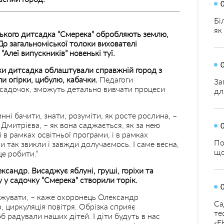
Бі
як
ізького дитсадка “Смерека” обробляють землю,
о загальноміської толоки вихователі
Алеї випускників” новенькі туї.
ики дитсадка облаштували справжній город з
 огірки, цибулю, кабачки.
Педагоги
За
у садочок, зможуть детально вивчати процеси
дл
ні бачити, знати, розуміти, як росте рослина, –
митрієва, – як вона саджається, як за нею
 і в рамках освітньої програми, і в рамках
По
 так звикли і завжди долучаємось. І саме весна,
що
це робити.”
сандр. Висаджує яблуні, груші, горіхи та
у у садочку “Смерека” створили торік.
джувати, – каже охоронець Олександр
Са
, циркуляція повітря. Обрізка сприяє
те
 радували наших дітей. І діти будуть в нас
«Е