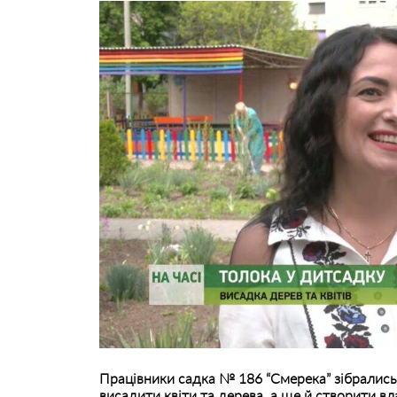
Працівники садка № 186 “Смерека” зібрались н
висадити квіти та дерева, а ще й створити вл