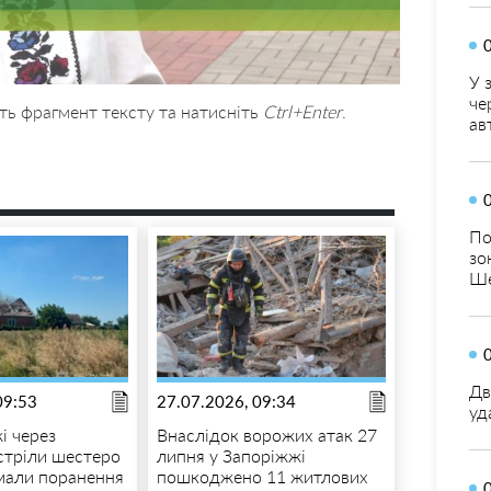
У 
че
ть фрагмент тексту та натисніть
Ctrl+Enter
.
ав
По
зо
Ше
Дв
09:53
27.07.2026, 09:34
уд
і через
Внаслідок ворожих атак 27
бстріли шестеро
липня у Запоріжжі
мали поранення
пошкоджено 11 житлових