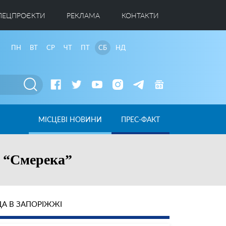
ПЕЦПРОЄКТИ
РЕКЛАМА
КОНТАКТИ
ПН
ВТ
СР
ЧТ
ПТ
СБ
НД
МІСЦЕВІ НОВИНИ
ПРЕС-ФАКТ
а “Смерека”
А В ЗАПОРІЖЖІ