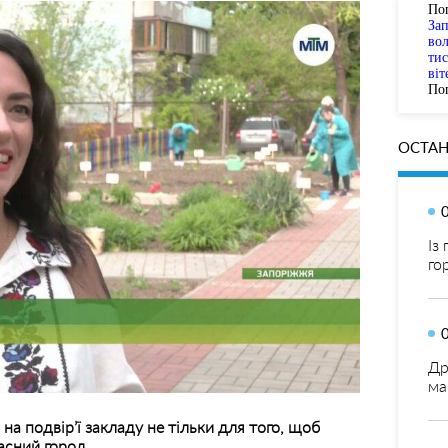
По
За
вол
тис
віт
Пог
ОСТАН
Із
го
Др
ма
а подвір’ї закладу не тільки для того, щоб
асний город.