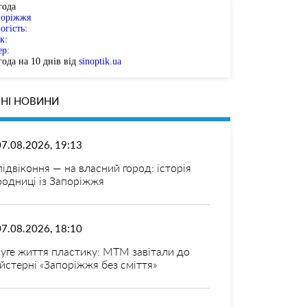
года
поріжжя
огість:
к:
ер:
ода на 10 днів від
sinoptik.ua
НІ НОВИНИ
07.08.2026, 19:13
 підвіконня — на власний город: історія
родниці із Запоріжжя
07.08.2026, 18:10
уге життя пластику: МТМ завітали до
йстерні «Запоріжжя без сміття»