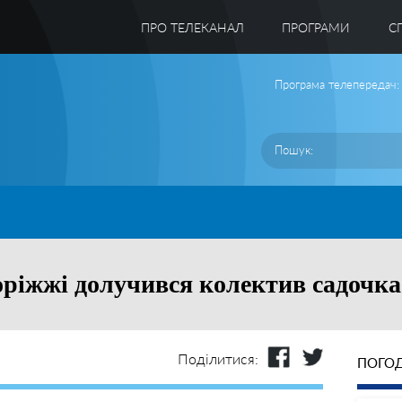
ПРО ТЕЛЕКАНАЛ
ПРОГРАМИ
C
Програма телепередач:
оріжжі долучився колектив садочк
Поділитися:
ПОГОД