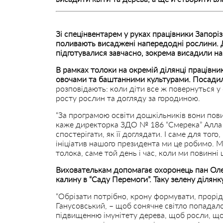
Зі спецінвентарем у руках працівники Запор
поливають висаджені напередодні рослини. Д
підготувалися завчасно, зокрема висадили на “
В рамках толоки на окремій ділянці працівн
овочами та баштанними культурами. Посадили
розповідають: коли діти все ж повернуться 
росту рослин та догляду за городиною.
“За програмою освіти дошкільників вони повин
каже директорка ЗДО № 186 “Смерека” Алла Д
спостерігати, як її доглядати. І саме для того,
ініціатив нашого президента ми це робимо. Ми
толока, саме той день і час, коли ми повинні 
Вихователькам допомагає охоронець пан Олек
калину в “Саду Перемоги”. Таку зелену ділянк
“Обрізати потрібно, крону формувати, прорі
Ганусовський, – щоб сонячне світло попадало
підвищенню імунітету дерева, щоб росли, щоб