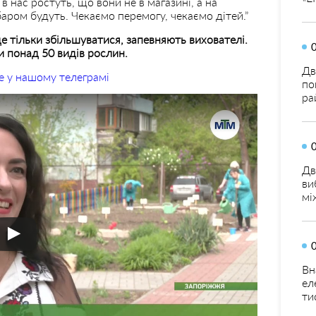
в нас ростуть, що вони не в магазині, а на
баром будуть. Чекаємо перемогу, чекаємо дітей.”
е тільки збільшуватися, запевняють вихователі.
и понад 50 видів рослин.
Дв
е у нашому телеграмі
по
ра
Дв
ви
мі
Вн
ел
ти