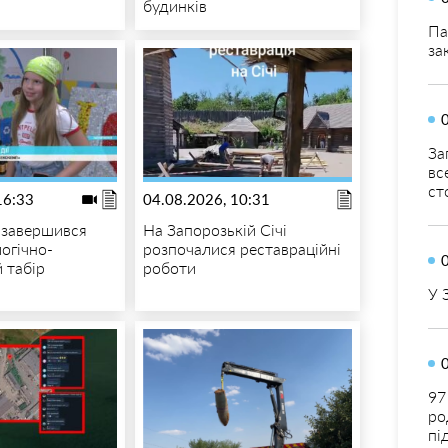
будинків
Па
за
За
вс
ст
16:33
04.08.2026, 10:31
 завершився
На Запорозькій Січі
огічно-
розпочалися реставраційні
 табір
роботи
У 
97
ро
пі