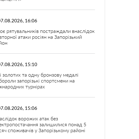
07.08.2026, 16:06
оє рятувальників постраждали внаслідок
вторної атаки росіян на Запорізький
йон
07.08.2026, 15:10
і золотих та одну бронзову медалі
бороли запорізькі спортсмени на
жнародних турнірах
07.08.2026, 15:06
аслідок ворожих атак без
ектропостачання залишилися понад 5
сяч споживачів у Запорізькому районі