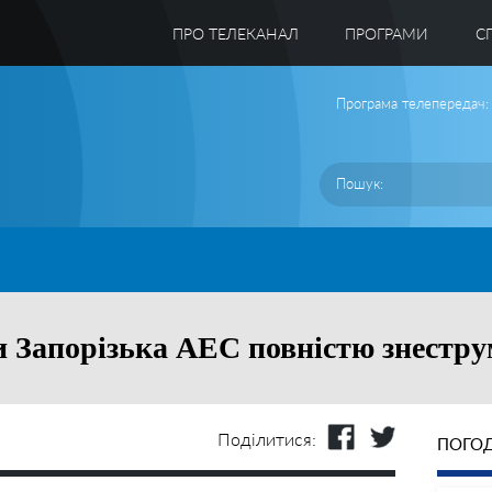
ПРО ТЕЛЕКАНАЛ
ПРОГРАМИ
C
Програма телепередач:
и Запорізька АЕС повністю знестру
Поділитися:
ПОГОД