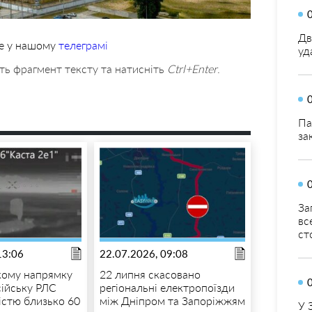
Дв
те у нашому
телеграмі
уд
ть фрагмент тексту та натисніть
Ctrl+Enter
.
Па
за
За
вс
ст
13:06
22.07.2026, 09:08
кому напрямку
22 липня скасовано
ійську РЛС
регіональні електропоїзди
істю близько 60
між Дніпром та Запоріжжям
У 