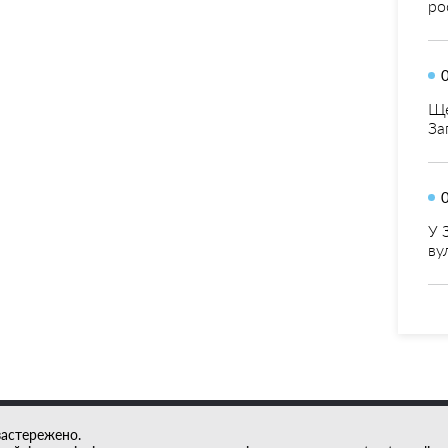
ро
Ще
За
У 
ву
застережено.