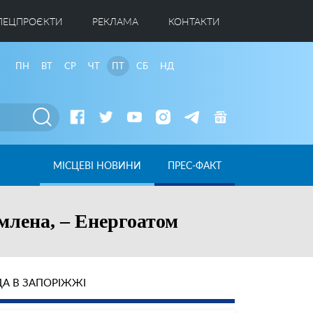
ПЕЦПРОЄКТИ
РЕКЛАМА
КОНТАКТИ
ПН
ВТ
СР
ЧТ
ПТ
СБ
НД
МІСЦЕВІ НОВИНИ
ПРЕС-ФАКТ
млена, – Енергоатом
А В ЗАПОРІЖЖІ