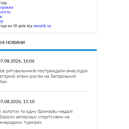
года
поріжжя
огість:
к:
ер:
ода на 10 днів від
sinoptik.ua
НІ НОВИНИ
07.08.2026, 16:06
оє рятувальників постраждали внаслідок
вторної атаки росіян на Запорізький
йон
07.08.2026, 15:10
і золотих та одну бронзову медалі
бороли запорізькі спортсмени на
жнародних турнірах