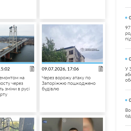
97
ро
пі
У 
15:02
09.07.2026, 17:06
аб
 ремонтом на
Через ворожу атаку по
об
осту через
Запоріжжю пошкоджено
ь зміни в русі
будівлю
орту
Во
од