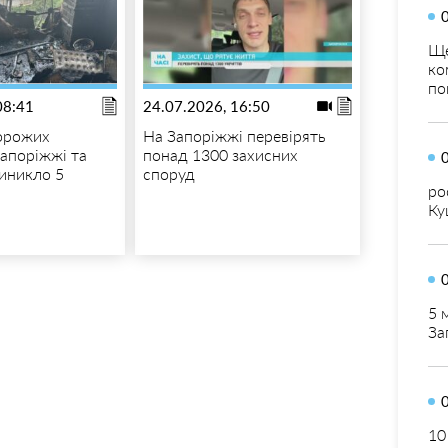
Ще
ко
по
08:41
24.07.2026, 16:50
орожих
На Запоріжжі перевірять
Запоріжжі та
понад 1300 захисних
виникло 5
споруд
ро
Ку
5 
За
10