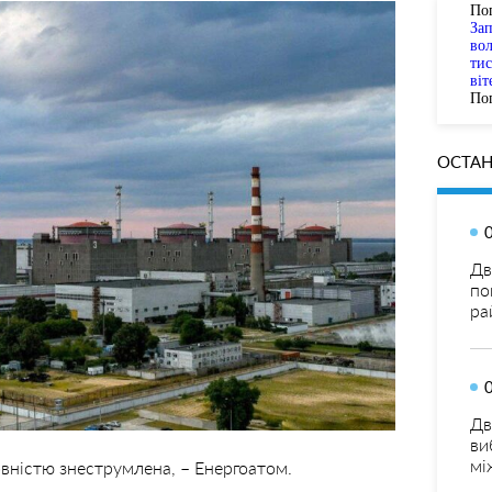
По
За
вол
тис
віт
Пог
ОСТАН
Дв
по
ра
Дв
ви
мі
овністю знеструмлена, – Енергоатом.