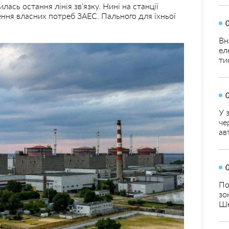
лась остання лінія зв’язку. Нині на станції
ення власних потреб ЗАЕС. Пального для їхньої
Вн
ел
ти
У 
че
ав
По
зо
Ше