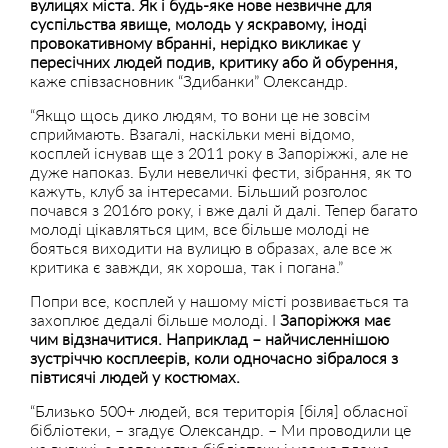
вулицях міста. Як і будь-яке нове незвичне для
суспільства явище, молодь у яскравому, іноді
провокативному вбранні, нерідко викликає у
пересічних людей подив, критику або й обурення,
каже співзасновник “Здибанки” Олександр.
“Якщо щось дико людям, то вони це не зовсім
сприймають. Взагалі, наскільки мені відомо,
косплей існував ще з 2011 року в Запоріжжі, але не
дуже напоказ. Були невеличкі фести, зібрання, як то
кажуть, клуб за інтересами. Більший розголос
почався з 2016го року, і вже далі й далі. Тепер багато
молоді цікавляться цим, все більше молоді не
бояться виходити на вулицю в образах, але все ж
критика є завжди, як хороша, так і погана.”
Попри все, косплей у нашому місті розвивається та
захоплює дедалі більше молоді. І
Запоріжжя має
чим відзначитися. Наприклад – найчисленнішою
зустріччю косплеєрів, коли одночасно зібралося з
півтисячі людей у костюмах.
“Близько 500+ людей, вся територія [біля] обласної
бібліотеки, – згадує Олександр. – Ми проводили це