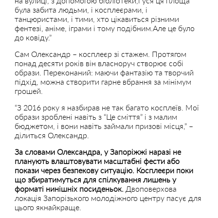
на вулиці, з допомогою бібліотеки,і уся ця площа
була забита людьми, і косплеєрами, і
танцюристами, і тими, хто цікавиться різними
фентезі, аніме, іграми і тому подібним.Але це було
до ковіду.”
Сам Олександр – косплеєр зі стажем. Протягом
понад десяти років він власноруч створює собі
образи. Переконаний: маючи фантазію та творчий
підхід, можна створити гарне вбрання за мінімум
грошей.
“З 2016 року я назбирав не так багато косплеїв. Мої
образи зроблені навіть з “Це
сміття” і з малим
бюджетом, і вони навіть займали призові місця,” –
ділиться Олександр.
За словами Олександра, у Запоріжжі наразі не
планують влаштовувати масштабні фести або
покази через безпекову ситуацію. Косплеєри поки
що збиратимуться для спілкування лишень у
форматі нинішніх посиденьок.
Двоповерхова
локація Запорізького молодіжного центру пасує для
цього якнайкраще.