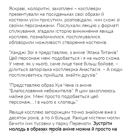
Яскраві, колоритні, захоплені – косплеєри
презентували на посиденьках свої образи й
костюми усім присутнім, розповідали, чим схожі зі
своїми персонажами. Послухали лекцію у форматі
спілкування, згадали історію виникнення явища
косплею, познайомилися, поспілкувалися,
обговорили можливості створення костюмів.
“Ханджі Зої я представляю, з аніме “Атака Титанів”.
Цей персонаж мені подобається і я на нього схожа.
У мене, як у нього, саме лице таке більш бойове, –
ділиться запорізька косплеєрка Анастасія. – А сюди
поспілкуватись прийшла, знайти друзів.”
“Представляю образ Хуа Чена із аніме
“Благословення небожителів”. Я цим захоплююсь
майже рік. Мені просто подобається цей
персонаж… І в нього є хлопець.”
Явище косплею запоріжцям точно знайоме вже з
десяток років, а то й більше. Раніше містяни могли
бачити їхні тусовки у парку Перемоги.
Зустріти
молодь в образах героїв аніме можна й просто на