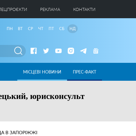
ПЕЦПРОЄКТИ
РЕКЛАМА
КОНТАКТИ
ПН
ВТ
СР
ЧТ
ПТ
СБ
НД
МІСЦЕВІ НОВИНИ
ПРЕС-ФАКТ
лецький, юрисконсульт
А В ЗАПОРІЖЖІ