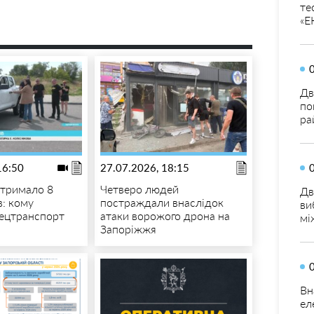
те
«Е
Дв
по
ра
16:50
27.07.2026, 18:15
отримало 8
Четверо людей
Дв
в: кому
постраждали внаслідок
ви
ецтранспорт
атаки ворожого дрона на
мі
Запоріжжя
Вн
ел