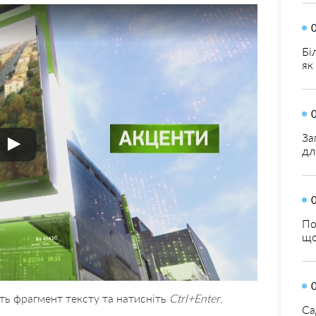
Бі
як
За
дл
По
що
ть фрагмент тексту та натисніть
Ctrl+Enter
.
Са