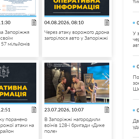
ти
11:30
04.08.2026, 08:10
ва Запоріжжя
Через атаку ворожого дрона
У 
 своїм
загорілося авто у Запоріжжі
че
 57 мільйонів
ав
По
зо
Ше
12:51
23.07.2026, 10:07
нку поранено
В Запоріжжі нагородили
Дв
орожої атаки на
воїнів 128-ї бригади «Дике
уд
 район
поле»