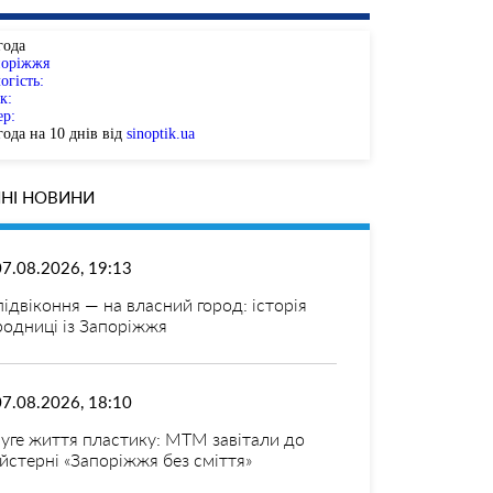
года
поріжжя
огість:
к:
ер:
ода на 10 днів від
sinoptik.ua
НІ НОВИНИ
07.08.2026, 19:13
 підвіконня — на власний город: історія
родниці із Запоріжжя
07.08.2026, 18:10
уге життя пластику: МТМ завітали до
йстерні «Запоріжжя без сміття»