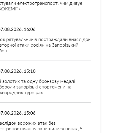
стували електротранспорт: чим дивує
КОКЕМП»
07.08.2026, 16:06
оє рятувальників постраждали внаслідок
вторної атаки росіян на Запорізький
йон
07.08.2026, 15:10
і золотих та одну бронзову медалі
бороли запорізькі спортсмени на
жнародних турнірах
07.08.2026, 15:06
аслідок ворожих атак без
ектропостачання залишилися понад 5