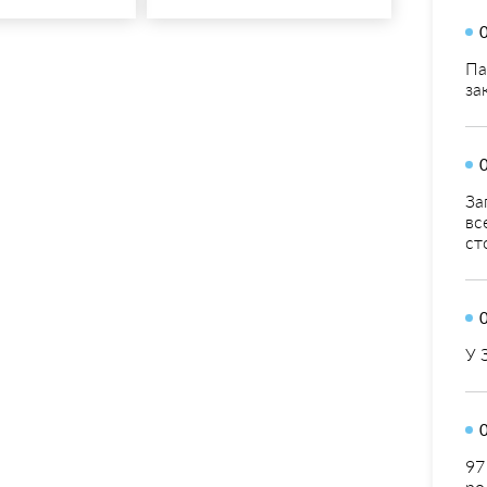
Па
за
За
вс
ст
У 
97
ро