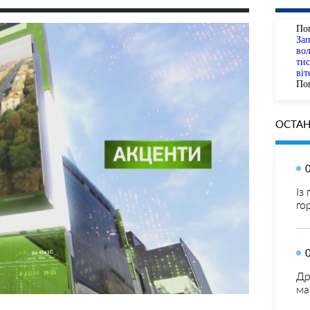
По
За
вол
тис
віт
Пог
ОСТАН
Із
го
Др
ма