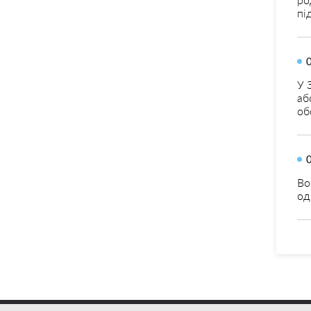
пі
У 
аб
об
Во
од