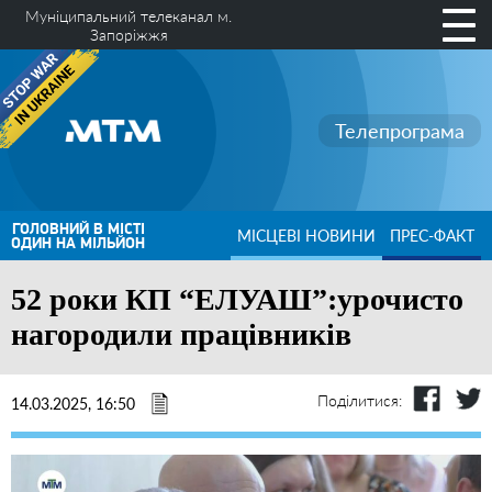
Муніципальний телеканал м.
Запоріжжя
Телепрограма
ГОЛОВНИЙ В МІСТІ
МІСЦЕВІ НОВИНИ
ПРЕС-ФАКТ
ОДИН НА МІЛЬЙОН
52 роки КП “ЕЛУАШ”:урочисто
нагородили працівників
Поділитися:
14.03.2025, 16:50