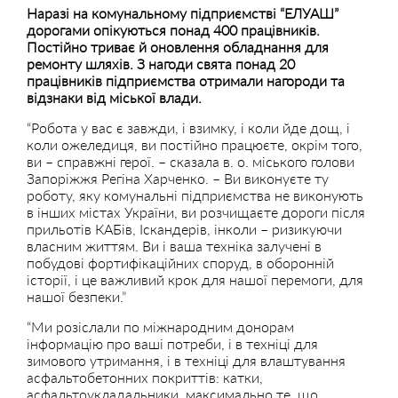
Наразі на комунальному підприємстві “ЕЛУАШ”
дорогами опікуються понад 400 працівників.
Постійно триває й оновлення обладнання для
ремонту шляхів. З нагоди свята понад 20
працівників підприємства отримали нагороди та
відзнаки від міської влади.
“Робота у вас є завжди, і взимку, і коли йде дощ, і
коли ожеледиця, ви постійно працюєте, окрім того,
ви – справжні герої. – сказала в. о. міського голови
Запоріжжя Регіна Харченко. – Ви виконуєте ту
роботу, яку комунальні підприємства не виконують
в інших містах України, ви розчищаєте дороги після
прильотів КАБів, Іскандерів, інколи – ризикуючи
власним життям. Ви і ваша техніка залучені в
побудові фортифікаційних споруд, в оборонній
історії, і це важливий крок для нашої перемоги, для
нашої безпеки.”
“Ми розіслали по міжнародним донорам
інформацію про ваші потреби, і в техніці для
зимового утримання, і в техніці для влаштування
асфальтобетонних покриттів: катки,
асфальтоукладальники, максимально те, що