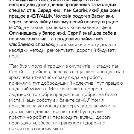
нагородили досвідчених працівників та молодих
спеціалістів. Серед них і пан Сергій, який два роки
працює в «ЕЛУАШі». Чоловік родом з Василівки,
через велику війну був змушений покинути рідне
місто,
де також працював у комунальній сфері.
Опинившись у Запоріжжі, Сергій знайшов себе в
новому колективі та продовжив займатися
улюбленою справою,
допомагаючи місту долати
наслідки негоди, ремонтувати дороги й будувати
нові.
“Там був у полоні трошки в окупантів, – згадує пан
Сергій. – Прийшов, переїхав сюда, якось пощастило
зразу влаштуватись сразу сюда на роботу,
прийняли, тут добродушний колектив і тут працюю
на даний момент. Мене вважають доброю
людиною, то добре працюється, добре і на благо
міста. Нашу роботу ви бачите самі. Літом я
працював на установці шафер, яка дєлає ямки на
дорозі, ми і дньом і ноччю, щоб було дуже
практично робити і переходити вулиці, дороги
проїжджати, зберегти транспорт і дорожнє
покриття в нашому місті.”