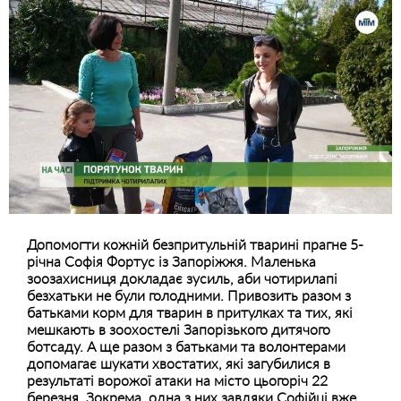
Допомогти кожній безпритульній тварині прагне 5-
річна Софія Фортус із Запоріжжя. Маленька
зоозахисниця докладає зусиль, аби чотирилапі
безхатьки не були голодними. Привозить разом з
батьками корм для тварин в притулках та тих, які
мешкають в зоохостелі Запорізького дитячого
ботсаду. А ще разом з батьками та волонтерами
допомагає шукати хвостатих, які загубилися в
результаті ворожої атаки на місто цьогоріч 22
березня. Зокрема, одна з них завдяки Софійці вже