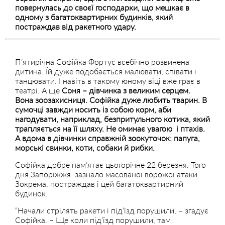
повернулась до своєї господарки, що мешкає в
одному з багатоквартирних будинків, який
постраждав від ракетного удару.
П’ятирічна Софійка Фортус всебічно розвинена
дитина. Їй дуже подобається малювати, співати і
танцювати. І навіть в такому юному віці вже грає в
театрі. А ще
Соня – дівчинка з великим серцем.
Вона зоозахисниця. Софійка дуже любить тварин. В
сумочці завжди носить із собою корм, аби
нагодувати, наприклад, безпритульного котика, який
трапляється на її шляху. Не оминає увагою і птахів.
А вдома в дівчинки справжній зоокуточок: папуга,
морські свинки, коти, собаки й рибки.
Софійка добре пам’ятає цьогорічне 22 березня. Того
дня Запоріжжя зазнало масованої ворожої атаки.
Зокрема, постраждав і цей багатоквартирний
будинок.
“Начали стрілять ракети і під’їзд порушили, – згадує
Софійка. – Ще коли під’їзд порушили, там