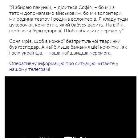
“Я збираю пакунки, – ділиться Софія, – бо ми з
татом допомагаємо військовим, бо ми волонтери,
ми родина театру і родина волонтерів. Я кладу туди
цукерочки, компотик, який бабуся варить. На війні,
щоб вони були здорові. Щоб наблизити перемогу.”
Соня мріє, щоб в кожної безпритульної тваринки
був господар. А найбільше бажання цієї крихітки, як
і всіх українців, – наша найшвидша перемога.
Оперативну інформацію про ситуацію читайте у
нашому телеграмі