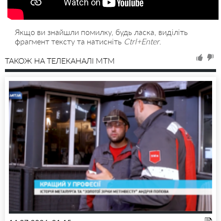
Якщо ви знайшли помилку, будь ласка, виділіть
фрагмент тексту та натисніть
Ctrl+Enter
.
ТАКОЖ НА ТЕЛЕКАНАЛІ MTM