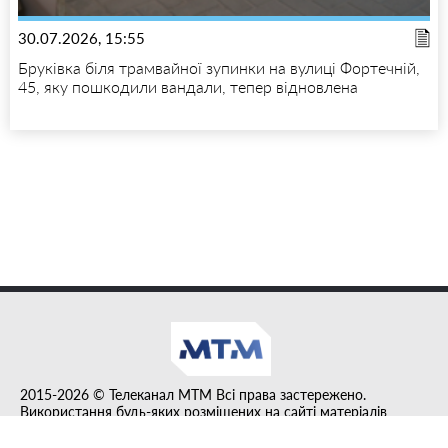
30.07.2026, 15:55
Бруківка біля трамвайної зупинки на вулиці Фортечній,
45, яку пошкодили вандали, тепер відновлена
2015-2026 © Телеканал MTM Всі права застережено.
Використання будь-яких розміщених на сайті матеріалів
дозволено за умови гіперпосилання на tvmtm.online.
Інформацію, публіковану в рубриці "Прес-факт", розміщено на