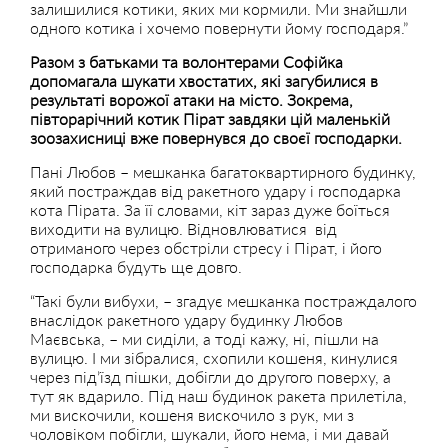
залишилися котики, яких ми кормили. Ми знайшли
одного котика і хочемо повернути йому господаря.”
Разом з батьками та волонтерами Софійка
допомагала шукати хвостатих, які загубилися в
результаті ворожої атаки на місто. Зокрема,
півторарічний котик Пірат завдяки цій маленькій
зоозахисниці вже повернувся до своєї господарки.
Пані Любов – мешканка багатоквартирного будинку,
який постраждав від ракетного удару і господарка
кота Пірата. За її словами, кіт зараз дуже боїться
виходити на вулицю. Відновлюватися від
отриманого через обстріли стресу і Пірат, і його
господарка будуть ще довго.
“Такі були вибухи, – згадує мешканка постраждалого
внаслідок ракетного удару будинку Любов
Маєвська, – ми сиділи, а тоді кажу, ні, пішли на
вулицю. І ми зібралися, схопили кошеня, кинулися
через під’їзд пішки, добігли до другого поверху, а
тут як вдарило. Під наш будинок ракета прилетіла,
ми вискочили, кошеня вискочило з рук, ми з
чоловіком побігли, шукали, його нема, і ми давай