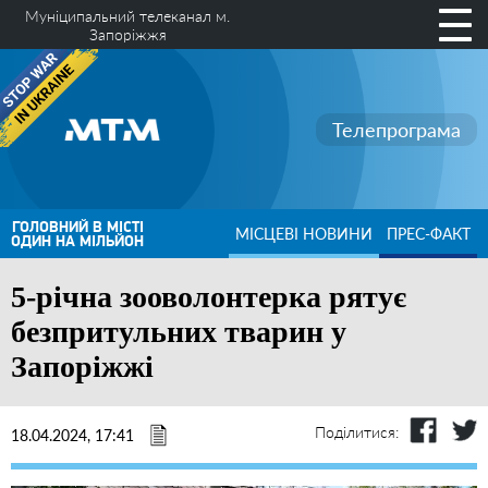
Муніципальний телеканал м.
Запоріжжя
Телепрограма
ГОЛОВНИЙ В МІСТІ
МІСЦЕВІ НОВИНИ
ПРЕС-ФАКТ
ОДИН НА МІЛЬЙОН
5-річна зооволонтерка рятує
безпритульних тварин у
Запоріжжі
Поділитися:
18.04.2024, 17:41