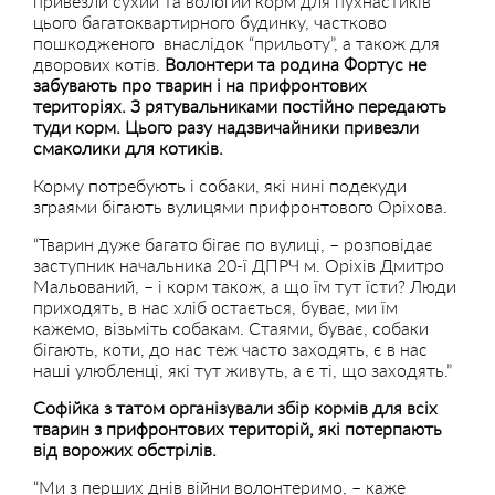
привезли сухий та вологий корм для пухнастиків
цього багатоквартирного будинку, частково
пошкодженого внаслідок “прильоту”, а також для
дворових котів.
Волонтери та родина Фортус не
забувають про тварин і на прифронтових
територіях. З рятувальниками постійно передають
туди корм. Цього разу надзвичайники привезли
смаколики для котиків.
Корму потребують і собаки, які нині подекуди
зграями бігають вулицями прифронтового Оріхова.
“Тварин дуже багато бігає по вулиці, – розповідає
заступник начальника 20-ї ДПРЧ м. Оріхів Дмитро
Мальований, – і корм також, а що їм тут їсти? Люди
приходять, в нас хліб остається, буває, ми їм
кажемо, візьміть собакам. Стаями, буває, собаки
бігають, коти, до нас теж часто заходять, є в нас
наші улюбленці, які тут живуть, а є ті, що заходять.”
Софійка з татом організували збір кормів для всіх
тварин з прифронтових територій, які потерпають
від ворожих обстрілів.
“Ми з перших днів війни волонтеримо, – каже