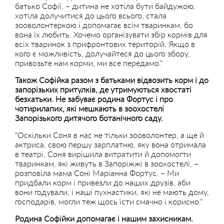
батько Софії, – дитина не хотіла бути байдужою,
хотіла долучитися до цього всього, стала
зооволонтеркою і допомагає всім тваринкам, бо
вона їх любить. Хочемо організувати збір кормів для
всіх тваринок з прифронтових територій. Якщо в
кого є можливість, долучайтеся до цього збору,
привозьте нам корми, ми все передамо.”
Також Софійка разом з батьками відвозить корм і до
запорізьких притулків, де утримуються хвостаті
безхатьки. Не забуває родина Фортус і про
чотирилапих, які мешкають в зоохостелі
Запорізького дитячого ботанічного саду.
“Оскільки Соня в нас не тільки зооволонтер, а ще й
актриса, свою першу зарплатню, яку вона отримала
в театрі, Соня вирішила витратити й допомогти
тваринкам, які живуть в Запоріжжі в зоохостелі, –
розповіла мама Соні Маріанна Фортус. – Ми
придбали корм і привезли до наших друзів, аби
вони годували, і наші пухнастики, які не мають дому,
господарів, могли теж щось їсти смачно і корисно.”
Родина Софійки допомагає і нашим захисникам.