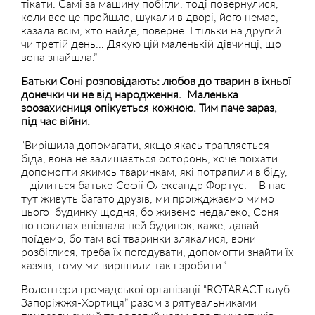
тікати. Самі за машину побігли, тоді повернулися,
коли все це пройшло, шукали в дворі, його немає,
казала всім, хто найде, поверне. І тільки на другий
чи третій день… Дякую цій маленькій дівчинці, що
вона знайшла.”
Батьки Соні розповідають: любов до тварин в їхньої
донечки чи не від народження. Маленька
зоозахисниця опікується кожною. Тим паче зараз,
під час війни.
“Вирішила допомагати, якщо якась трапляється
біда, вона не залишається осторонь, хоче поїхати
допомогти якимсь тваринкам, які потрапили в біду,
– ділиться батько Софії Олександр Фортус. – В нас
тут живуть багато друзів, ми проїжджаємо мимо
цього будинку щодня, бо живемо недалеко, Соня
по новинах впізнала цей будинок, каже, давай
поїдемо, бо там всі тваринки злякалися, вони
розбіглися, треба їх погодувати, допомогти знайти їх
хазяїв, тому ми вирішили так і зробити.”
Волонтери громадської організації “ROTARACT клуб
Запоріжжя-Хортиця” разом з рятувальниками