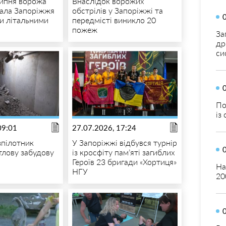
липня ворожа
Внаслідок ворожих
вала Запоріжжя
обстрілів у Запоріжжі та
и літальними
передмісті виникло 20
пожеж
За
др
си
По
із
09:01
27.07.2026, 17:24
зпілотник
У Запоріжжі відбувся турнір
тлову забудову
із кросфіту пам’яті загиблих
Героїв 23 бригади «Хортиця»
На
НГУ
20