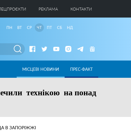
ПЕЦПРОЄКТИ
РЕКЛАМА
КОНТАКТИ
ПН
ВТ
СР
ЧТ
ПТ
СБ
НД
МІСЦЕВІ НОВИНИ
ПРЕС-ФАКТ
печили технікою на понад
А В ЗАПОРІЖЖІ