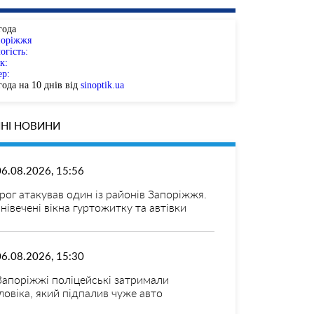
года
поріжжя
огість:
к:
ер:
ода на 10 днів від
sinoptik.ua
НІ НОВИНИ
06.08.2026, 15:56
рог атакував один із районів Запоріжжя.
нівечені вікна гуртожитку та автівки
06.08.2026, 15:30
Запоріжжі поліцейські затримали
ловіка, який підпалив чуже авто