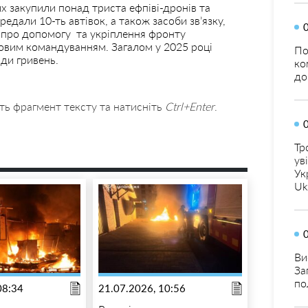
х закупили понад триста ефпіві-дронів та
едали 10-ть автівок, а також засоби зв’язку,
 про допомогу та укріплення фронту
ковим командуванням. Загалом у 2025 році
По
ди гривень.
ко
до
ть фрагмент тексту та натисніть
Ctrl+Enter
.
Тр
ув
Ук
Uk
Ви
За
по
08:34
21.07.2026, 10:56