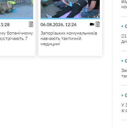
Вз
но
11:28
06.08.2026, 12:26
ому ботанічному
Запорізьких комунальників
21
зустрічають 7
навчають тактичній
ди
медицині
За
та
У 
зі