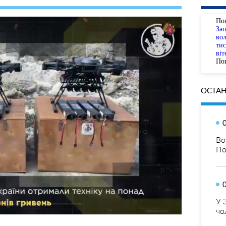
По
За
вол
тис
віт
Пог
ОСТАН
Во
По
У 
чо