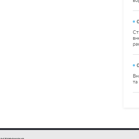
Ст
вн
ра
Вн
та
застережено.