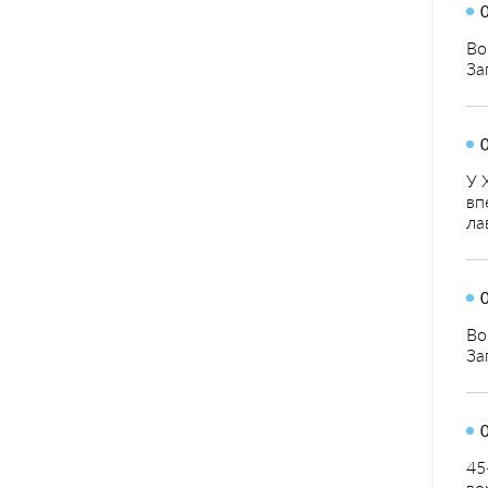
Во
За
У 
вп
ла
Во
За
45
во