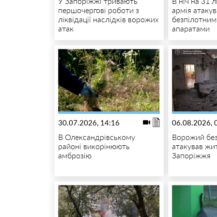
У Запоріжжі тривають
В ніч на 31 
першочергові роботи з
армія атаку
ліквідації наслідків ворожих
безпілотним
атак
апаратами
30.07.2026, 14:16
06.08.2026, 
В Олександрівському
Ворожий бе
районі викорінюють
атакував жи
амброзію
Запоріжжя