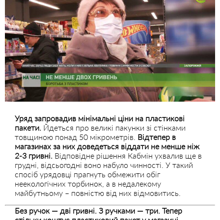
Уряд запровадив мінімальні ціни на пластикові
пакети.
Йдеться про великі пакунки зі стінками
товщиною понад 50 мікрометрів.
Відтепер в
магазинах за них доведеться віддати не менше ніж
2-3 гривні.
Відповідне рішення Кабмін ухвалив ще в
грудні, відсьогодні воно набуло чинності. У такий
спосіб урядовці прагнуть обмежити обіг
неекологічних торбинок, а в недалекому
майбутньому – повністю від них відмовитись.
Без ручок — дві гривні. З ручками — три. Тепер
стільки коштує пластиковий пакет у магазині.