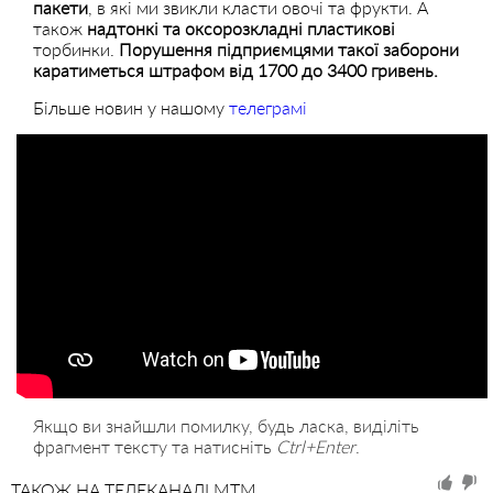
пакети
, в які ми звикли класти овочі та фрукти. А
також
надтонкі та
оксорозкладні
пластикові
торбинки.
Порушення підприємцями такої заборони
каратиметься штрафом від 1700 до 3400 гривень.
Більше новин у нашому
телеграмі
Якщо ви знайшли помилку, будь ласка, виділіть
фрагмент тексту та натисніть
Ctrl+Enter
.
ТАКОЖ НА ТЕЛЕКАНАЛІ MTM