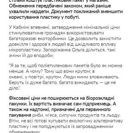
Обмеження передбачені законом, який раніше
ухвалили нардепи. Документ покликаний зменшити
користування пластику у побуті.
У Кабміні впевнені, затвердження мінімальної ціни
стимулюватиме громадян використовувати
багаторазові екоторбинки. Це дозволить захистити
довкілля і здоров’я людей від шкідливого впливу
мікропластику. Запоріжанка Ольга ділиться, такі
зміни їй до вподоби;
“Я за те, щоб поліетиленових пакетів було як можна
менше. А чому? Тому що вони кругом: в
океані, у повітрі, кругом. Люди ними зловживають.
Беруть їх дуже багато, багато викидають — це не
діло”.
Фіксовані ціни не поширюються на біорозкладні
пакунки. Їх вартість визначає сам підприємець. А
також на надтонкі, призначені для первинного
пакування
риби, м’яса, сипучих продуктів та льоду.
Втім, не всі готові купувати екологічну альтернативу
пластику і не погоджуються із запровадженими
обмеженнями: