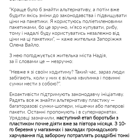
“Краще було б знайти альтернативу, а потім вже
будити якісь зміни до законодавства і підвищувати
ціни на пакетики. Я користуюсь поліетиленовими
пакетиками, бо це зручно, м’ясо купувати, рибу,
тому і надалі буду користуватись незалежно від
ціни на ці пакетики”, — каже жителька Запоріжжя
Олена Вайло.
З нею погоджується жителька міста Надія,
за її словами це — незручно:
“Невже я зі своїм ходитиму? Такий час, зараз люди
забігають, коли у них є вільна хвилинка і повинні
сумки нести з собою?”.
Екоактивісти підтримують законодавчу ініціативу.
Радять все ж знайти альтернативу пластику —
багаторазові
сумки-шопери
, мішечки або паперові
пакети. Останні пропонують і в супермаркетах.
Урядовці зазначили,
наступний етап боротьби з
пластиком почне діяти вже за півтора місяця. З 10-
го березня у магазинах і закладах громадського
харчування під заборону потраплять роздрібні тонкі