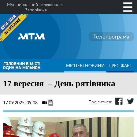
Муніципальний телеканал м.
Запоріжжя
Телепрограма
ГОЛОВНИЙ В МІСТІ
МІСЦЕВІ НОВИНИ
ПРЕС-ФАКТ
ОДИН НА МІЛЬЙОН
17 вересня – День рятівника
Поділитися:
17.09.2025, 09:08