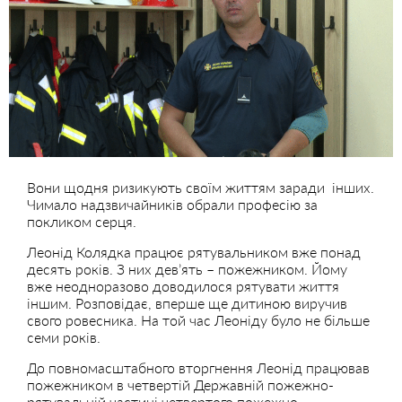
Вони щодня ризикують своїм життям заради інших.
Чимало надзвичайників обрали професію за
покликом серця.
Леонід Колядка працює рятувальником вже понад
десять років. З них дев’ять – пожежником. Йому
вже неодноразово доводилося рятувати життя
іншим. Розповідає, вперше ще дитиною виручив
свого ровесника. На той час Леоніду було не більше
семи років.
До повномасштабного вторгнення Леонід працював
пожежником в четвертій Державній пожежно-
рятувальній частині четвертого пожежно-