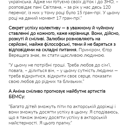
українська. Адже ми готуємо своїх діток і до ЗНО, –
розповідає пані Світлана, – за рік у нас десь 120
перемог, із них у тому році було 15 гран-прі. У цьому
році на даний момент 17 гран-прі.”
Секрет успіху колективу — в уважному й чуйному
ставленні до кожного, каже керівниця. Вони, дійсно,
розкуті й сміливі. Залюбки розмовляють на
серйозні, майже філософські, теми й не баряться з
відповідями на складні питання.
Приміром, Єгор
Верещага знає, як стати щасливою людиною.
“У цьому не потрібні гроші. Треба любов до сім’ї,
повага, – ділиться він, – у цьому сутність людини —
треба відкритися, відкрити своє серце, показати
свою любов до рідних та близьких.”
А Аміна сміливо прогнозує майбутнє артистів
БЕМСу:
“Багато дітей зможуть піти по акторській доріжці і
вони зможуть досягти успіху в цьому. Я сподіваюсь,
що я також зможу досягти успіху в акторській
майстерності. Я цього прагну.”