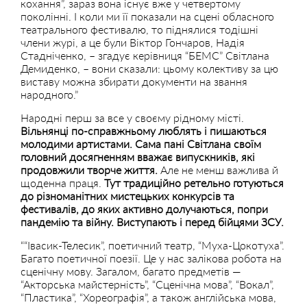
кохання”, зараз вона існує вже у четвертому
поколінні. І коли ми її показали на сцені обласного
театрального фестивалю, то піднялися тодішні
члени журі, а це були Віктор Гончаров, Надія
Стадніченко, – згадує керівниця “БЕМС” Світлана
Демиденко, – вони сказали: цьому колективу за цю
виставу можна збирати документи на звання
народного.”
Народні перш за все у своєму рідному місті.
Вільнянці по-справжньому люблять і пишаються
молодими артистами. Сама пані Світлана своїм
головний досягненням вважає випускників, які
продовжили творче життя.
Але не менш важлива й
щоденна праця.
Тут традиційно ретельно готуються
до різноманітних мистецьких конкурсів та
фестивалів, до яких активно долучаються, попри
пандемію та війну. Виступають і перед бійцями ЗСУ.
““Івасик-Телесик”, поетичний театр, “Муха-Цокотуха”.
Багато поетичної поезії. Це у нас залікова робота на
сценічну мову. Загалом, багато предметів —
“Акторська майстерність”, “Сценічна мова”, “Вокал”,
“Пластика”, “Хореографія”, а також англійська мова,