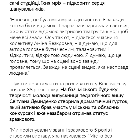
самі студійці, їхня мрія – підкорити серця
шанувальників.
“Напевно, це була моя мрія з дитинства. Я завжди
хотіла бути відомою. І наразі моя мрія залишається,
я хочу стати відомою актрисою театру та кіно, щоб
мене всі знали. Ось так от, – ділиться учасниця
колективу Аміна Безкровна, – я думаю, що для
актора головне бути чесним, талановитим і
відкритим, відкритою людиною. Я думаю, що це
головне, тому що на сцені воно завжди
проявляється. Завжди на сцені видно, яка насправді
людина.”
Шукати нові таланти та розвивати їх у Вільнянську
почали 38 років тому.
На базі міського будинку
творчості молода випускниця педагогічного вишу
Світлана Демиденко створила драматичний гурток,
який активно брав участь у міських та обласних
конкурсах і вже незабаром отримав статус
зразкового.
“Ми проіснували у званні зразкового 5 років і
створили виставу, яка називалася “Місто без