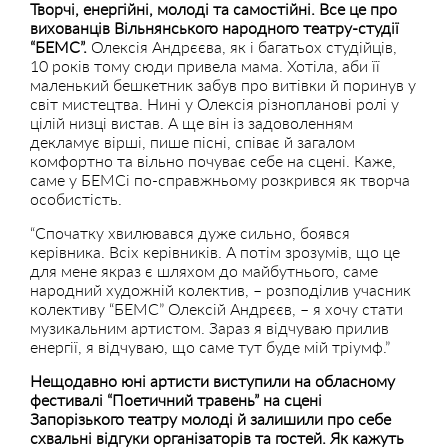
Творчі, енергійні, молоді та самостійні. Все це про
вихованців Вільнянського народного театру-студії
“БЕМС”.
Олексія Андрєєва, як і багатьох студійців,
10 років тому сюди привела мама. Хотіла, аби її
маленький бешкетник забув про витівки й поринув у
світ мистецтва. Нині у Олексія різнопланові ролі у
цілій низці вистав. А ще він із задоволенням
декламує вірші, пише пісні, співає й загалом
комфортно та вільно почуває себе на сцені. Каже,
саме у БЕМСі по-справжньому розкрився як творча
особистість.
“Спочатку хвилювався дуже сильно, боявся
керівника. Всіх керівників. А потім зрозумів, що це
для мене якраз є шляхом до майбутнього, саме
народний художній колектив, – розподілив учасник
колективу “БЕМС” Олексій Андрєєв, – я хочу стати
музикальним артистом. Зараз я відчуваю прилив
енергії, я відчуваю, що саме тут буде мій тріумф.”
Нещодавно юні артисти виступили на обласному
фестивалі “Поетичний травень” на сцені
Запорізького театру молоді й залишили про себе
схвальні відгуки організаторів та гостей. Як кажуть