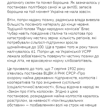
допомогу селян та помел борошна. Як зазначалось у
постановах політбюро самої ж цк вкп(б), запасів
борошна на той момент Україна не мала зовсім.
Втім, попри надану позику, радянська влада вивезла
більшість посівного матеріалу до кінця червня.
Тодішній голова “Ради народних комісаів” Влас
Чубар навіть повідомив сталіна та молотова про
катастрофічну нестачу зерна: кількість регіонів, які
потребували сільгосп-підтримки зросла
щонайменше до 100. Ще в травні того ж року таких
налічувалось 61. Попри це, на Українській УСРР
лежала зобов’язаність повернути частину позики до
кінця літа, не враховуючи норму хлібозаготівель.
Це призвело до того, що 7 серпня 1932 року
з’явилась постанова ВЦВК й РНК СРСР «Про
охорону майна державних підприємств, колгоспів і
кооперативів та про зміцнення суспільної
(соціалістичної) власності», більш відома в народі як
«Закон про п’ять колосків». Згідно з цією
постановою, розкрадання майна колгоспів каралось
розстрілом, за наявності «пом’якшувальних
обставин» — позбавленням волі на строк не менше