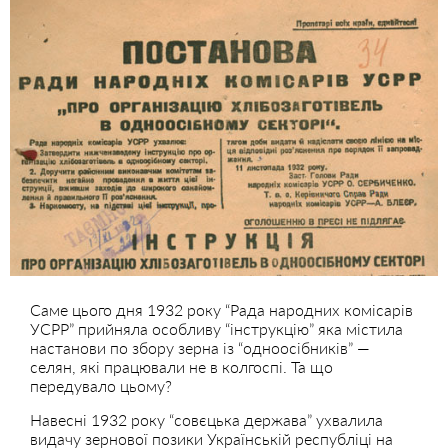
Саме цього дня 1932 року “Рада народних комісарів
УСРР” прийняла особливу “інструкцію” яка містила
настанови по збору зерна із “одноосібників” —
селян, які працювали не в колгоспі. Та що
передувало цьому?
Навесні 1932 року “совєцька держава” ухвалила
видачу зернової позики Українській республіці на