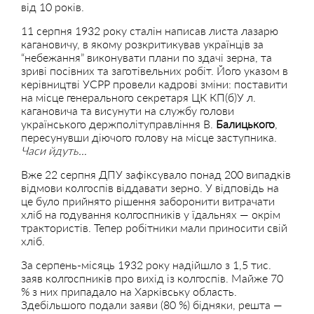
від 10 років.
11 серпня 1932 року сталін написав листа лазарю
кагановичу, в якому розкритикував українців за
“небежання” виконувати плани по здачі зерна, та
зриві посівних та заготівельних робіт. Його указом в
керівництві УСРР провели кадрові зміни: поставити
на місце генерального секретаря ЦК КП(б)У л.
кагановича та висунути на службу голови
українського держполітуправління В.
Балицького
,
пересунувши діючого голову на місце заступника.
Часи йдуть…
Вже 22 серпня ДПУ зафіксувало понад 200 випадків
відмови колгоспів віддавати зерно. У відповідь на
це було прийнято рішення заборонити витрачати
хліб на годування колгоспників у їдальнях — окрім
трактористів. Тепер робітники мали приносити свій
хліб.
За серпень-місяць 1932 року надійшло з 1,5 тис.
заяв колгоспників про вихід із колгоспів. Майже 70
% з них припадало на Харківську область.
Здебільшого подали заяви (80 %) бідняки, решта —