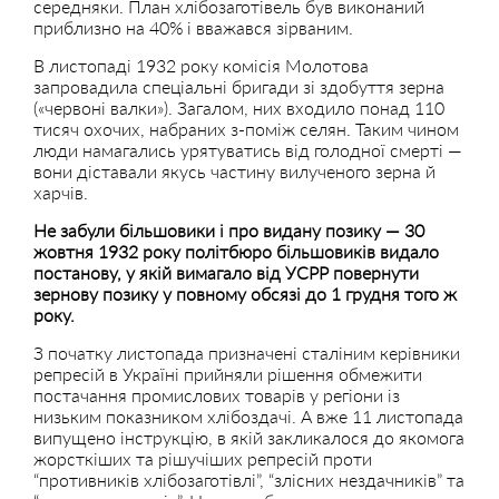
середняки. План хлібозаготівель був виконаний
приблизно на 40% і вважався зірваним.
В листопаді 1932 року комісія Молотова
запровадила спеціальні бригади зі здобуття зерна
(«червоні валки»). Загалом, них входило понад 110
тисяч охочих, набраних з-поміж селян. Таким чином
люди намагались урятуватись від голодної смерті —
вони діставали якусь частину вилученого зерна й
харчів.
Не забули більшовики і про видану позику — 30
жовтня 1932 року політбюро більшовиків видало
постанову, у якій вимагало від УСРР повернути
зернову позику у повному обсязі до 1 грудня того ж
року.
З початку листопада призначені сталіним керівники
репресій в Україні прийняли рішення обмежити
постачання промислових товарів у регіони із
низьким показником хлібоздачі. А вже 11 листопада
випущено інструкцію, в якій закликалося до якомога
жорсткіших та рішучіших репресій проти
“противників хлібозаготівлі”, “злісних нездачників” та