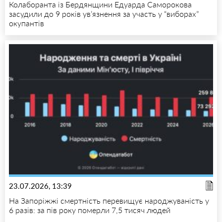
Колаборанта із Бердянщини Едуарда Саморокова
засудили до 9 років ув’язнення за участь у “виборах”
окупантів
23.07.2026, 13:39
На Запоріжжі смертність перевищує народжуваність у
6 разів: за пів року померли 7,5 тисяч людей