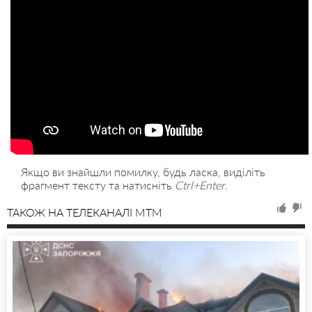
Якщо ви знайшли помилку, будь ласка, виділіть
фрагмент тексту та натисніть
Ctrl+Enter
.
ТАКОЖ НА ТЕЛЕКАНАЛІ MTM