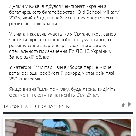
Днями у Києві відбувся чемпіонат України з
богатирського багатоборства “Old School Military”
2026, який об’єднав найсильніших спортсменів з
різних регіонів країни.
У змаганнях взяв участь Ілля Єрмаченков, сапер
частини піротехнічних робіт та гуманітарного
розмінування аварійно-рятувального загону
спеціального призначення ГУ ДСНС України у
Запорізькій області.
У категорії “Мілітарі” він виборов перше місце,
встановивши особистий рекорд у становій тязі –
280 кілограмів.
Якщо ви знайшли помилку, будь ласка, виділіть
фрагмент тексту та натисніть
Ctrl+Enter
.
ТАКОЖ НА ТЕЛЕКАНАЛІ MTM