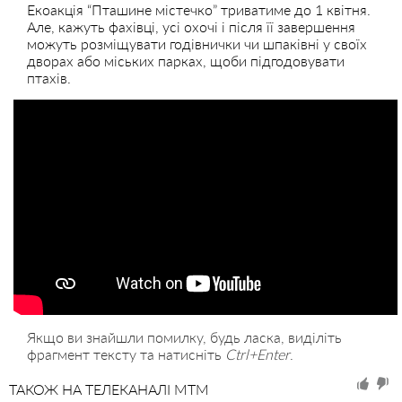
Екоакція “Пташине містечко” триватиме до 1 квітня.
Але, кажуть фахівці, усі охочі і після її завершення
можуть розміщувати годівнички чи шпаківні у своїх
дворах або міських парках, щоби підгодовувати
птахів.
Якщо ви знайшли помилку, будь ласка, виділіть
фрагмент тексту та натисніть
Ctrl+Enter
.
ТАКОЖ НА ТЕЛЕКАНАЛІ MTM