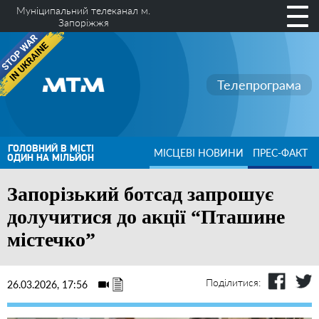
Муніципальний телеканал м.
Запоріжжя
Телепрограма
ГОЛОВНИЙ В МІСТІ
МІСЦЕВІ НОВИНИ
ПРЕС-ФАКТ
ОДИН НА МІЛЬЙОН
Запорізький ботсад запрошує
долучитися до акції “Пташине
містечко”
Поділитися:
26.03.2026, 17:56