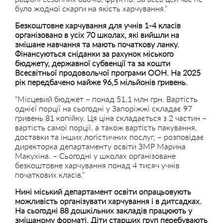
було жодної скарги на якість харчування.”
Безкоштовне харчування для учнів 1-4 класів
організовано в усіх 70 школах, які вийшли на
змішане навчання та мають початкову ланку.
Фінансуються сніданки за рахунок міського
бюджету, державної субвенції та за кошти
Всесвітньої продовольчої програми ООН. На 2025
рік передбачено майже 96,5 мільйонів гривень.
“Місцевий бюджет – понад 51,1 млн грн. Вартість
однієї порції на сьогодні у Запоріжжі складає 97
гривень 81 копійку. Ця ціна складається з 2 частин –
вартість самої порції, а також вартість пакування,
доставки та інших логістичних послуг, – розповідає
директорка департаменту освіти ЗМР Марина
Макухіна. – Сьогодні у школах організоване
безкоштовне харчування понад 4 тисяч учнів
початкових класів.”
Нині міський департамент освіти опрацьовують
можливість організувати харчування і в дитсадках.
На сьогодні 88 дошкільних закладів працюють у
змішаному форматі. Діти старших груп перебувають