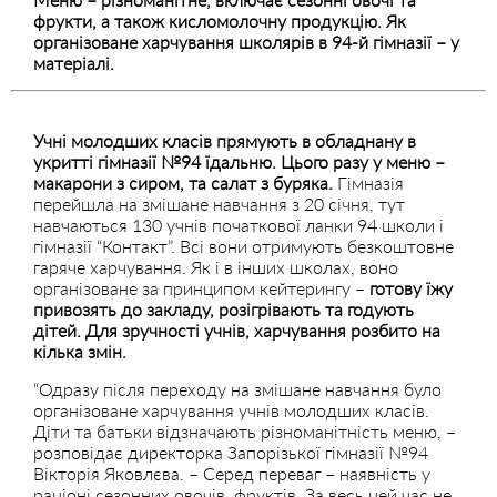
фрукти, а також кисломолочну продукцію. Як
організоване харчування школярів в 94-й гімназії – у
матеріалі.
Учні молодших класів прямують в обладнану в
укритті гімназії №94 їдальню. Цього разу у меню –
макарони з сиром, та салат з буряка.
Гімназія
перейшла на змішане навчання з 20 січня, тут
навчаються 130 учнів початкової ланки 94 школи і
гімназії “Контакт”. Всі вони отримують безкоштовне
гаряче харчування. Як і в інших школах, воно
організоване за принципом кейтерингу –
готову їжу
привозять до закладу, розігрівають та годують
дітей. Для зручності учнів, харчування розбито на
кілька змін.
“Одразу після переходу на змішане навчання було
організоване харчування учнів молодших класів.
Діти та батьки відзначають різноманітність меню, –
розповідає директорка Запорізької гімназії №94
Вікторія Яковлєва. – Серед переваг – наявність у
раціоні сезонних овочів, фруктів. За весь цей час не