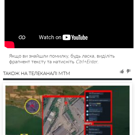
Якщо ви знайшли помилку, будь ласка, виділіть
фрагмент тексту та натисніть
Ctrl+Enter
.
ТАКОЖ НА ТЕЛЕКАНАЛІ MTM