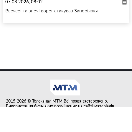
07.08.2026, 08:02
Ввечері та вночі ворог атакував Запоріжжя
2015-2026 © Телеканал MTM Всі права застережено.
Використання будь-яких розміщених на сайті матеріалів
дозволено за умови гіперпосилання на tvmtm.online.
Інформацію, публіковану в рубриці "Прес-факт", розміщено на
правах реклами.