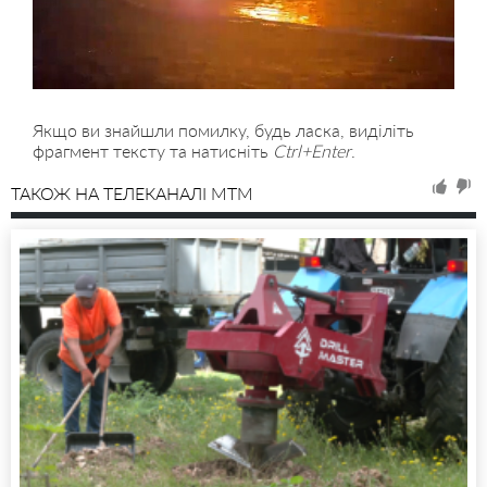
Якщо ви знайшли помилку, будь ласка, виділіть
фрагмент тексту та натисніть
Ctrl+Enter
.
ТАКОЖ НА ТЕЛЕКАНАЛІ MTM