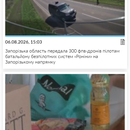
06.08.2026, 15:03
Запорізька область передала 300 фпв-дронів пілотам
батальйону безпілотних систем «Роніни» на
Запорізькому напрямку