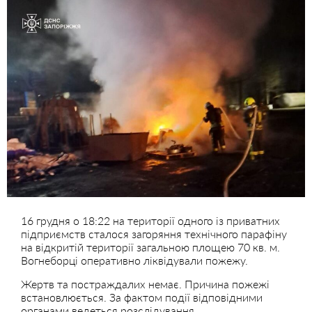
16 грудня о 18:22 на території одного із приватних
підприємств сталося загоряння технічного парафіну
на відкритій території загальною площею 70 кв. м.
Вогнеборці оперативно ліквідували пожежу.
Жертв та постраждалих немає. Причина пожежі
встановлюється. За фактом події відповідними
органами ведеться розслідування.