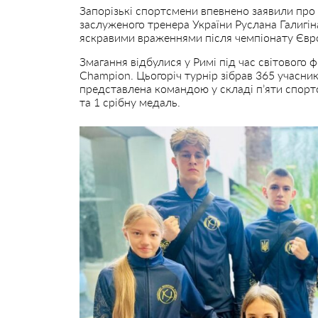
Запорізькі спортсмени впевнено заявили про 
заслуженого тренера України Руслана Галигін
яскравими враженнями після чемпіонату Євро
Змагання відбулися у Римі під час світового
Champion. Цьогоріч турнір зібрав 365 учасникі
представлена командою у складі п’яти спортс
та 1 срібну медаль.