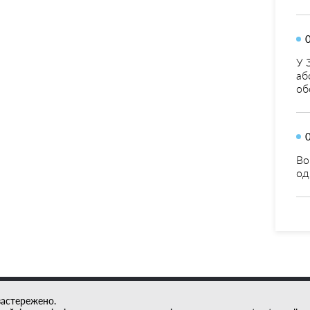
У 
аб
об
Во
од
застережено.