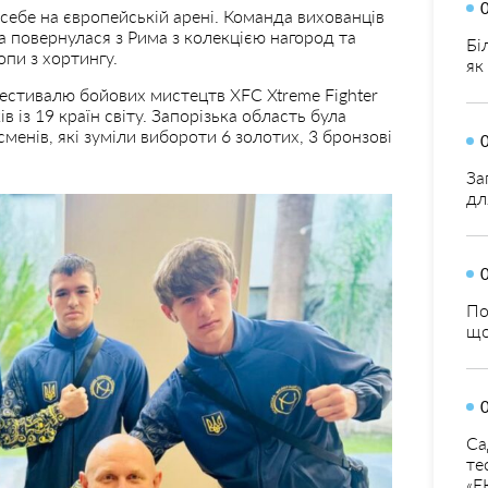
себе на європейській арені. Команда вихованців
а повернулася з Рима з колекцією нагород та
Бі
пи з хортингу.
як
 фестивалю бойових мистецтв XFC Xtreme Fighter
в із 19 країн світу. Запорізька область була
менів, які зуміли вибороти 6 золотих, 3 бронзові
За
дл
По
що
Са
те
«Е