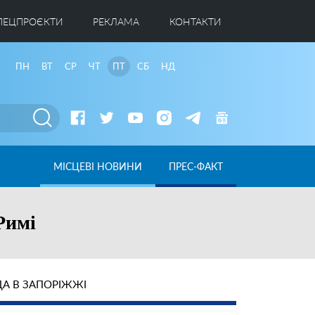
ПЕЦПРОЄКТИ
РЕКЛАМА
КОНТАКТИ
ПН
ВТ
СР
ЧТ
ПТ
СБ
НД
МІСЦЕВІ НОВИНИ
ПРЕС-ФАКТ
Римі
А В ЗАПОРІЖЖІ