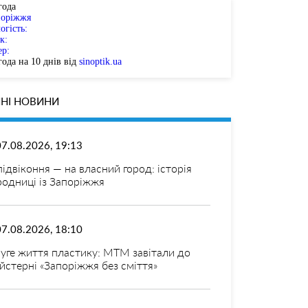
года
поріжжя
огість:
к:
ер:
ода на 10 днів від
sinoptik.ua
НІ НОВИНИ
07.08.2026, 19:13
 підвіконня — на власний город: історія
родниці із Запоріжжя
07.08.2026, 18:10
уге життя пластику: МТМ завітали до
йстерні «Запоріжжя без сміття»