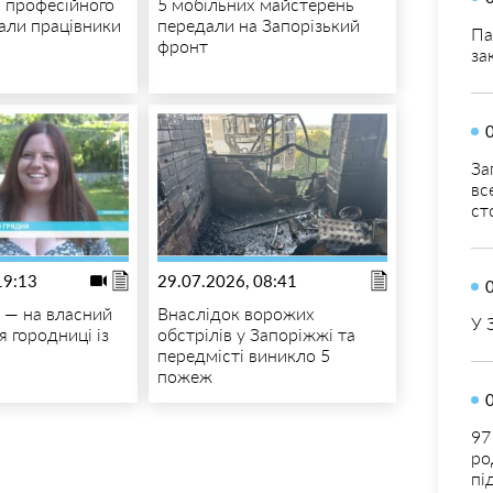
 професійного
5 мобільних майстерень
али працівники
передали на Запорізький
Па
фронт
за
За
вс
ст
19:13
29.07.2026, 08:41
я — на власний
Внаслідок ворожих
У 
я городниці із
обстрілів у Запоріжжі та
передмісті виникло 5
пожеж
97
ро
пі