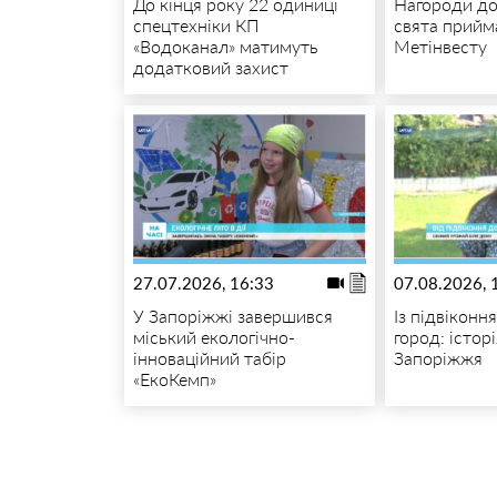
До кінця року 22 одиниці
Нагороди до
спецтехніки КП
свята прийм
«Водоканал» матимуть
Метінвесту
додатковий захист
27.07.2026, 16:33
07.08.2026, 
У Запоріжжі завершився
Із підвіконн
міський екологічно-
город: історі
інноваційний табір
Запоріжжя
«ЕкоКемп»