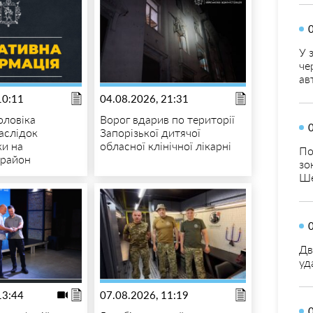
У 
че
ав
10:11
04.08.2026, 21:31
оловіка
Ворог вдарив по території
аслідок
Запорізької дитячої
ки на
обласної клінічної лікарні
По
 район
зо
Ше
Дв
уд
13:44
07.08.2026, 11:19