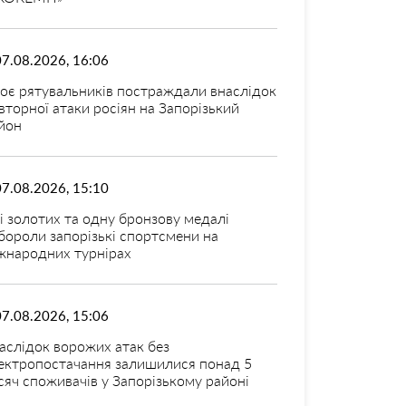
07.08.2026, 16:06
оє рятувальників постраждали внаслідок
вторної атаки росіян на Запорізький
йон
07.08.2026, 15:10
і золотих та одну бронзову медалі
бороли запорізькі спортсмени на
жнародних турнірах
07.08.2026, 15:06
аслідок ворожих атак без
ектропостачання залишилися понад 5
сяч споживачів у Запорізькому районі