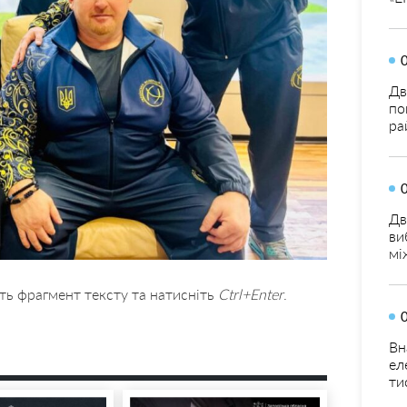
Дв
по
ра
Дв
ви
мі
ть фрагмент тексту та натисніть
Ctrl+Enter
.
Вн
ел
ти