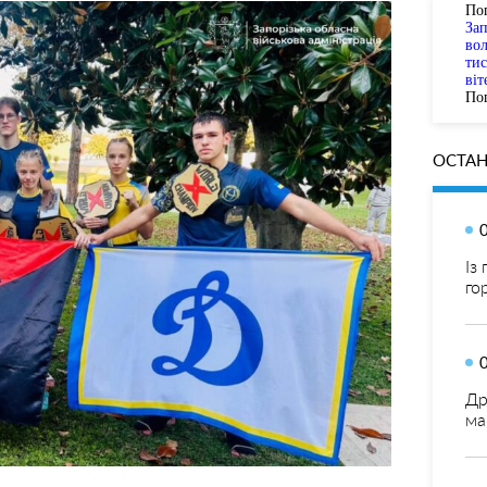
По
За
вол
тис
віт
Пог
ОСТАН
Із
го
Др
ма