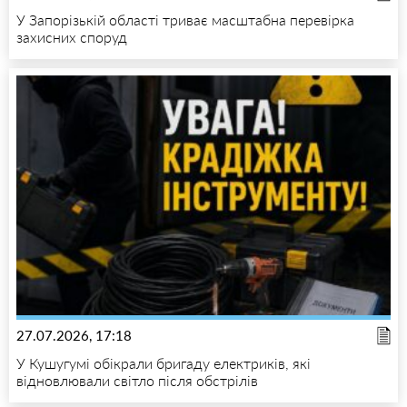
У Запорізькій області триває масштабна перевірка
захисних споруд
27.07.2026, 17:18
У Кушугумі обікрали бригаду електриків, які
відновлювали світло після обстрілів