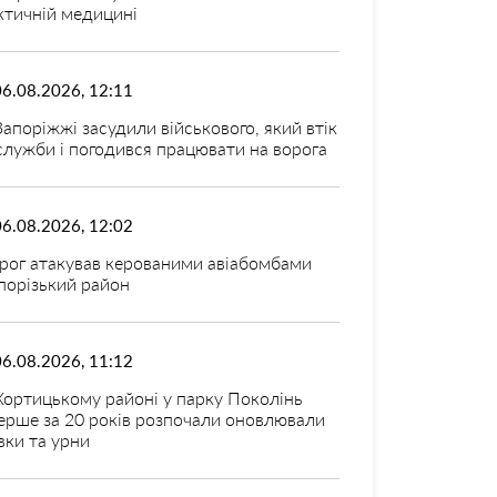
ктичній медицині
06.08.2026, 12:11
Запоріжжі засудили військового, який втік
 служби і погодився працювати на ворога
06.08.2026, 12:02
рог атакував керованими авіабомбами
порізький район
06.08.2026, 11:12
Хортицькому районі у парку Поколінь
ерше за 20 років розпочали оновлювали
вки та урни