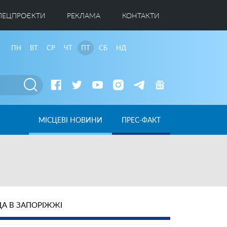
ПЕЦПРОЄКТИ
РЕКЛАМА
КОНТАКТИ
ПН
ВТ
СР
ЧТ
ПТ
СБ
НД
МІСЦЕВІ НОВИНИ
ПРЕС-ФАКТ
А В ЗАПОРІЖЖІ