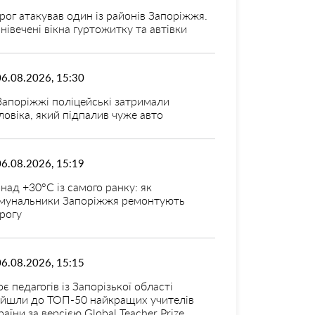
рог атакував один із районів Запоріжжя.
нівечені вікна гуртожитку та автівки
06.08.2026, 15:30
Запоріжжі поліцейські затримали
ловіка, який підпалив чуже авто
06.08.2026, 15:19
над +30°C із самого ранку: як
мунальники Запоріжжя ремонтують
рогу
06.08.2026, 15:15
оє педагогів із Запорізької області
ійшли до ТОП-50 найкращих учителів
раїни за версією Global Teacher Prize