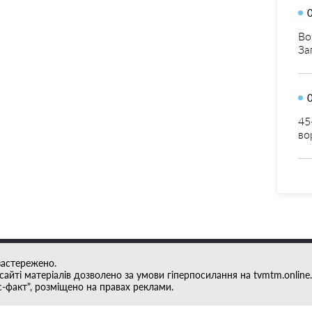
Во
За
45
во
застережено.
айті матеріалів дозволено за умови гіперпосилання на tvmtm.online.
с-факт", розміщено на правах реклами.