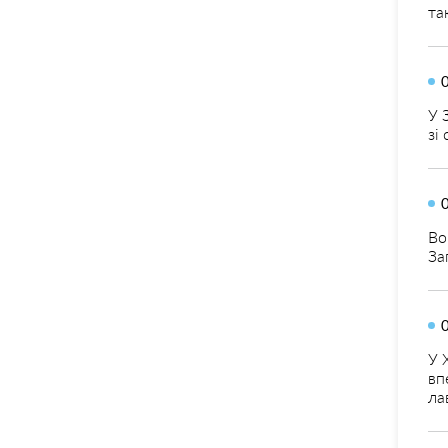
та
У 
зі
Во
За
У 
вп
ла