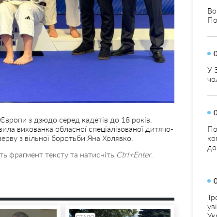
Во
По
У 
чо
 Європи з дзюдо серед кадетів до 18 років.
ила вихованка обласної спеціалізованої дитячо-
По
ерву з вільної боротьби Яна Холявко.
ко
до
ть фрагмент тексту та натисніть
Ctrl+Enter
.
Тр
ув
Ук