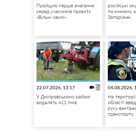
Пройшло перше змагання
російські о
серед учасників проєкту
по кінному 
«Вільні хвилі»
Запоріжжі
22.07.2026, 13:17
04.08.2026, 
У Дніпровському районі
На території
видалять 411 пнів
області вве
руху вантаж
транспорту