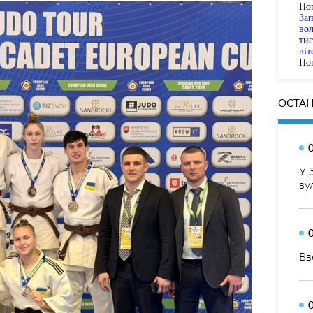
По
За
вол
тис
віт
Пог
ОСТАН
У 
ву
Вв