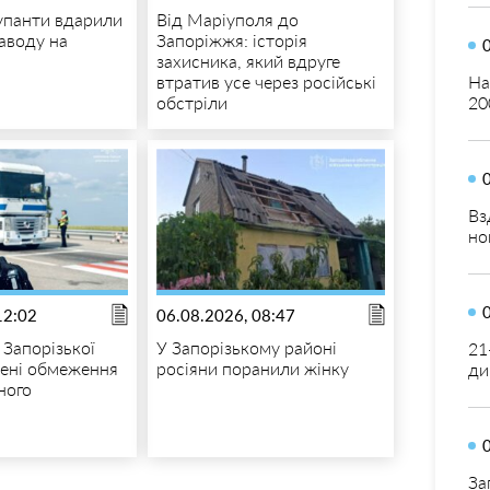
купанти вдарили
Від Маріуполя до
заводу на
Запоріжжя: історія
захисника, який вдруге
втратив усе через російські
На
обстріли
20
Вз
но
12:02
06.08.2026, 08:47
 Запорізької
У Запорізькому районі
21
дені обмеження
росіяни поранили жінку
ди
ного
За