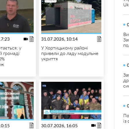
Uk
Ви
17:23
31.07.2026, 10:14
За
по
тається: у
У Хортицькому районі
й громаді
привели до ладу модульне
0%
укриття
еж
За
др
си
По
із
10:15
30.07.2026, 16:05