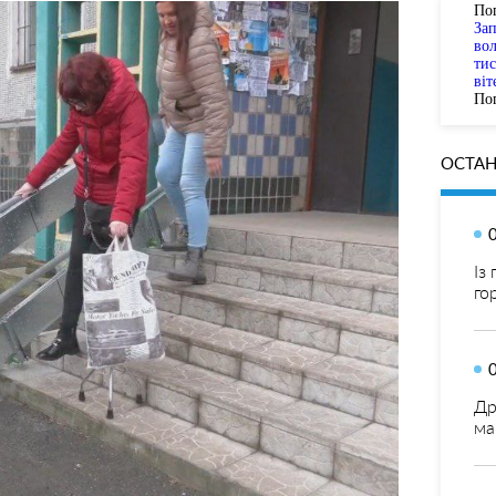
По
За
вол
тис
віт
Пог
ОСТАН
Із
го
Др
ма