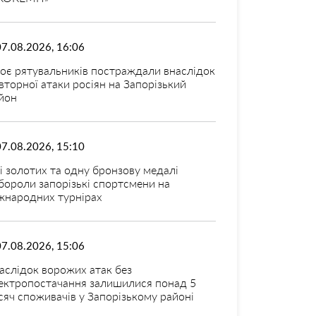
07.08.2026, 16:06
оє рятувальників постраждали внаслідок
вторної атаки росіян на Запорізький
йон
07.08.2026, 15:10
і золотих та одну бронзову медалі
бороли запорізькі спортсмени на
жнародних турнірах
07.08.2026, 15:06
аслідок ворожих атак без
ектропостачання залишилися понад 5
сяч споживачів у Запорізькому районі