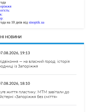
года
поріжжя
огість:
к:
ер:
ода на 10 днів від
sinoptik.ua
НІ НОВИНИ
07.08.2026, 19:13
 підвіконня — на власний город: історія
родниці із Запоріжжя
07.08.2026, 18:10
уге життя пластику: МТМ завітали до
йстерні «Запоріжжя без сміття»