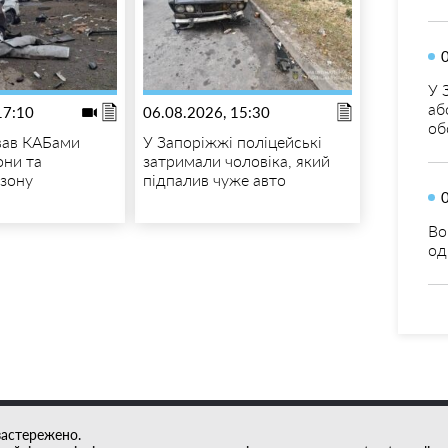
У 
аб
17:10
06.08.2026, 15:30
об
вав КАБами
У Запоріжжі поліцейські
они та
затримали чоловіка, який
зону
підпалив чуже авто
Во
од
застережено.