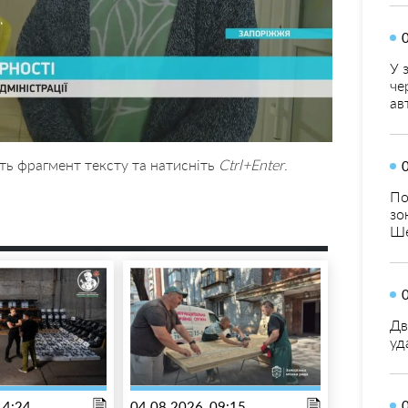
У 
че
ав
ть фрагмент тексту та натисніть
Ctrl+Enter
.
По
зо
Ше
Дв
уд
14:24
04.08.2026, 09:15