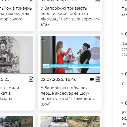
льйонів гривень
У Запоріжжі тривають
Па
на техніку для
першочергові роботи з
за
апорізького
ліквідації наслідків ворожих
атак
За
вс
ст
15:25
22.07.2026, 16:46
У 
 відкрили
У Запоріжжі відбулося
катів
перше аксесуарне шоу-
Назара
перевтілення “Шовковиста
шоу”
97
ро
пі