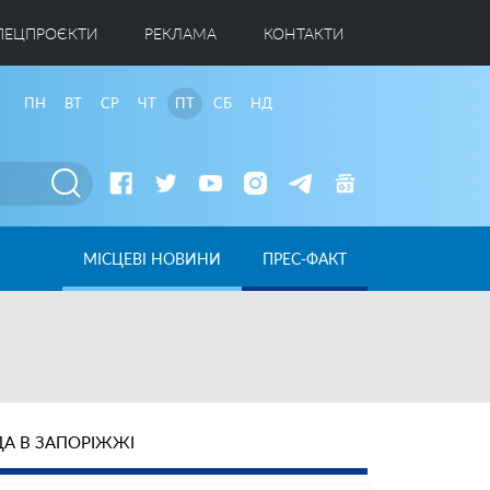
ПЕЦПРОЄКТИ
РЕКЛАМА
КОНТАКТИ
ПН
ВТ
СР
ЧТ
ПТ
СБ
НД
МІСЦЕВІ НОВИНИ
ПРЕС-ФАКТ
А В ЗАПОРІЖЖІ