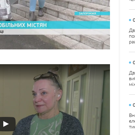
Дв
по
ра
Дв
ви
мі
Вн
ел
ти