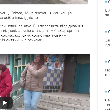
Бі
вулиці Світла, 16 на прохання мешканців
як
 осіб з інвалідністю.
вили новий пандус. Він полегшить відвідування
 відповідає усім стандартам безбар’єрності.
 кріслах колісних користуватись ним
 із дитячими візочками.
За
дл
По
що
Са
те
«Е