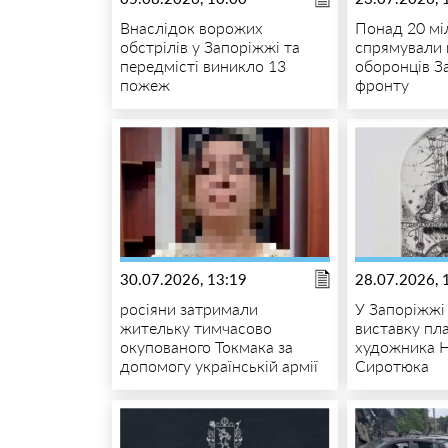
Внаслідок ворожих
Понад 20 мі
обстрілів у Запоріжжі та
спрямували 
передмісті виникло 13
оборонців З
пожеж
фронту
30.07.2026, 13:19
28.07.2026, 
росіяни затримали
У Запоріжжі
жительку тимчасово
виставку пла
окупованого Токмака за
художника 
допомогу українській армії
Сиротюка