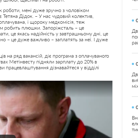
к роботи, мені дуже зручно з чоловіком
є Тетяна Дідок. – У нас чудовий колектив,
 оплачувана, і щороку медкомісія, теж
ом робить плюшки. Запоріжсталь – це
Дв
лати, це якась надійність у завтрашньому дні, це
по
но – це дуже важливо – заплатять за неї. І дуже
ра
ців на ряд вакансій, діє програма з оплачуваного
твах Метінвесту підняли зарплату до 20% в
ови працевлаштування дізнавайтеся у відділі
Дв
ви
мі
Вн
ел
ти