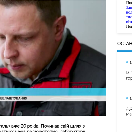
По
За
вол
тис
віт
Пог
ОСТАН
Із
го
Др
ма
аль» вже 20 років. Починав свій шлях з
атних цехів радіоізотопної лабораторії.