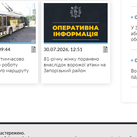
У 
аб
об
09:44
30.07.2026, 12:51
 тимчасово
81-річну жінку поранено
 роботу
внаслідок ворожої атаки на
ого маршруту
Запорізький район
Во
од
застережено.