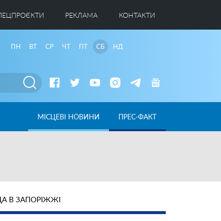
ПЕЦПРОЄКТИ
РЕКЛАМА
КОНТАКТИ
ПН
ВТ
СР
ЧТ
ПТ
СБ
НД
МІСЦЕВІ НОВИНИ
ПРЕС-ФАКТ
А В ЗАПОРІЖЖІ