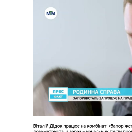
Віталій Дідок працює на комбінаті «Запоріжст
дозиметриста, а зараз – начальник групи прок