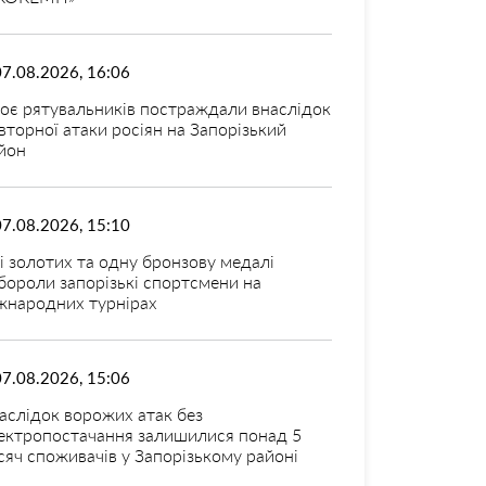
07.08.2026, 16:06
оє рятувальників постраждали внаслідок
вторної атаки росіян на Запорізький
йон
07.08.2026, 15:10
і золотих та одну бронзову медалі
бороли запорізькі спортсмени на
жнародних турнірах
07.08.2026, 15:06
аслідок ворожих атак без
ектропостачання залишилися понад 5
сяч споживачів у Запорізькому районі