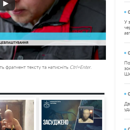
У 
че
ав
По
ть фрагмент тексту та натисніть
Ctrl+Enter
.
зо
Ше
Дв
уд