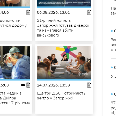
Па
14:06
06.08.2026, 13:01
за
 допомогли
21-річний житель
нутися додому
Запоріжжя готував диверсії
та намагався вбити
військового
За
вс
ст
У 
15:03
24.07.2026, 13:58
ота медиків
Ще три ДБСТ отримають
а Дніпра
житло у Запоріжжі
иття 17-річному
97
ро
пі