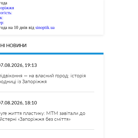
года
поріжжя
огість:
к:
ер:
ода на 10 днів від
sinoptik.ua
НІ НОВИНИ
07.08.2026, 19:13
 підвіконня — на власний город: історія
родниці із Запоріжжя
07.08.2026, 18:10
уге життя пластику: МТМ завітали до
йстерні «Запоріжжя без сміття»