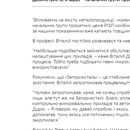
“Впливаємо на якість металопродукції, міря
начальник групи прокатних цехів РІЗЛ комбіна
за нашими показаннями вже катають товщину
В професії Віталій постійно розвивався та нав
“Найбільше подобається займатися обслугову
налаштування цих приладів, – каже Віталій Ді
процесів. Тобто треба підбирати певні мікро
використовуємо.”
Розуміючи, що «Запоріжсталь» – це стабільне
зростання, Віталій запропонував працевлашту
“Чоловік запропонував, каже, не хочеш спроб
інша, але тут же, на Запоріжсталі, благо, опл
контрольно-вимірювальних приладів та авто
Дідок. – Я говорю, ну, давай спробую. І якось
допомагав, тому якось усе потихеньку пішло,
закріпилася.”
Віталій та Тетяна разом вже 6 років. Щасливі 