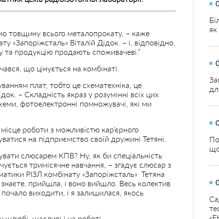
Бі
як
ємо товщину всього металопрокату, – каже
ту «Запоріжсталь» Віталій Дідок. – і, відповідно,
 та продукцію продають споживачеві.”
чався, що цінується на комбінаті.
За
ванням плат, тобто це схематехніка, це
дл
док. – Складність якраз у розумінні всіх цих
схеми, фотоелектронні помножувачі, які ми
 місце роботи з можливістю кар’єрного
ватися на підприємство своїй дружині Тетяні.
По
що
увати слюсарем КПВ? Ну, як би спеціальність
ачується тримісячне навчання, – згадує слюсар з
матики РІЗЛ комбінату «Запоріжсталь» Тетяна
, знаєте, прийшла, і воно вийшло. Весь колектив
 почало виходити, і я залишилася, якось
Са
те
«Е
у шлюбі, щасливі і на роботі.