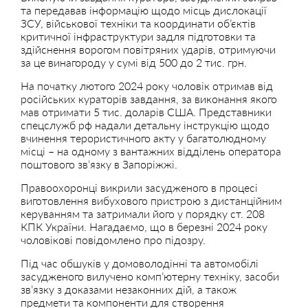
та передавав інформацію щодо місць дислокації
ЗСУ, військової техніки та координати об’єктів
критичної інфраструктури задля підготовки та
здійснення ворогом повітряних ударів, отримуючи
за це винагороду у сумі від 500 до 2 тис. грн.
На початку лютого 2024 року чоловік отримав від
російських кураторів завдання, за виконання якого
мав отримати 5 тис. доларів США. Представники
спецслужб рф надали детальну інструкцію щодо
вчинення терористичного акту у багатолюдному
місці – на одному з вантажних відділень оператора
поштового зв’язку в Запоріжжі.
Правоохоронці викрили засудженого в процесі
виготовлення вибухового пристрою з дистанційним
керуванням та затримали його у порядку ст. 208
КПК України. Нагадаємо, що в березні 2024 року
чоловікові повідомлено про підозру.
Під час обшуків у домоволодінні та автомобілі
засудженого вилучено комп’ютерну техніку, засоби
зв’язку з доказами незаконних дій, а також
предмети та компоненти для створення