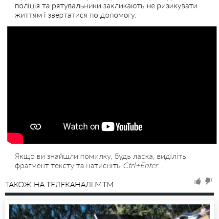
поліція та рятувальники закликають не ризикувати
життям і звертатися по допомогу.
Якщо ви знайшли помилку, будь ласка, виділіть
фрагмент тексту та натисніть
Ctrl+Enter
.
ТАКОЖ НА ТЕЛЕКАНАЛІ MTM