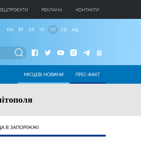
ПЕЦПРОЄКТИ
РЕКЛАМА
КОНТАКТИ
ПН
ВТ
СР
ЧТ
ПТ
СБ
НД
МІСЦЕВІ НОВИНИ
ПРЕС-ФАКТ
літополя
А В ЗАПОРІЖЖІ