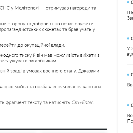
ДСНС у Мелітополі — отримував нагороди та
Ще
За
нив сторону та добровільно почав служити
 пропагандистських сюжетах та брав учать у
перейти до окупаційної влади.
У 
ву
жодного тиску й він мав можливість виїхати з
прислужувати загарбникам.
ній зраді в умовах воєнного стану. Доказами
Вв
кацією майна та позбавленням звання капітана
ть фрагмент тексту та натисніть
Ctrl+Enter
.
Во
По