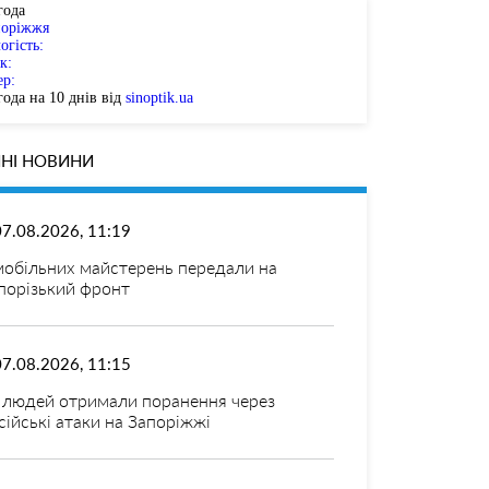
года
поріжжя
огість:
к:
ер:
ода на 10 днів від
sinoptik.ua
НІ НОВИНИ
07.08.2026, 11:19
мобільних майстерень передали на
порізький фронт
07.08.2026, 11:15
 людей отримали поранення через
сійські атаки на Запоріжжі