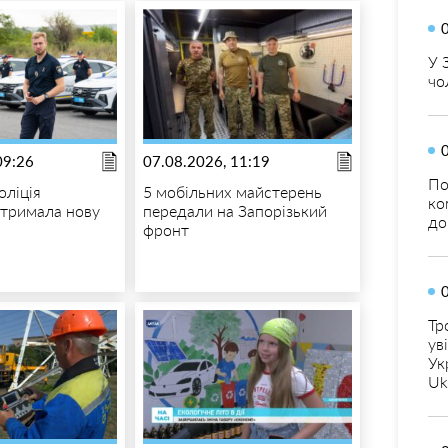
У 
чо
09:26
07.08.2026, 11:19
По
оліція
5 мобільних майстерень
ко
тримала нову
передали на Запорізький
до
фронт
Тр
ув
Ук
Uk