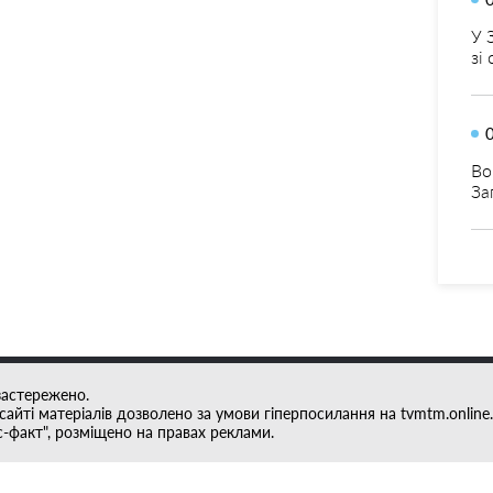
У 
зі
Во
За
застережено.
айті матеріалів дозволено за умови гіперпосилання на tvmtm.online.
с-факт", розміщено на правах реклами.