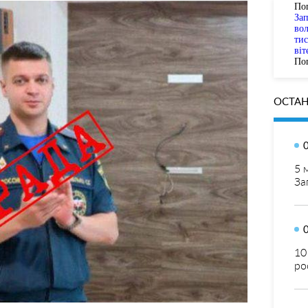
По
За
вол
тис
віт
Пог
ОСТАН
5 
За
10
ро