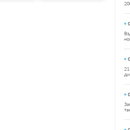
20
Вз
но
21
ди
За
та