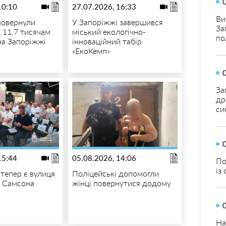
10:10
27.07.2026, 16:33
Ви
повернули
У Запоріжжі завершився
За
д 11,7 тисячам
міський екологічно-
по
на Запоріжжі
інноваційний табір
«ЕкоКемп»
За
др
си
15:44
05.08.2026, 14:06
По
із
 тепер є вулиця
Поліцейські допомогли
 Самсона
жінці повернутися додому
На