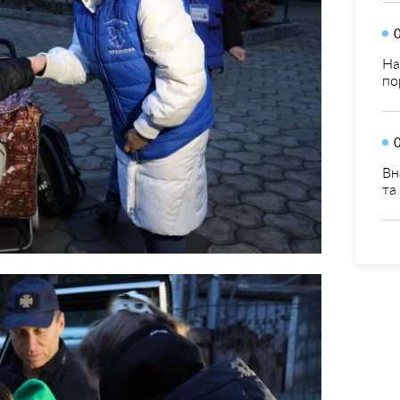
На
по
Вн
та