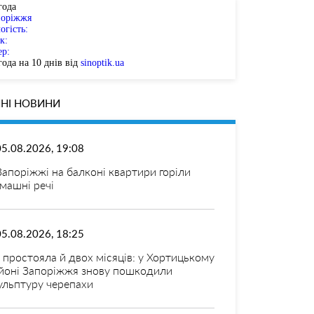
года
поріжжя
огість:
к:
ер:
ода на 10 днів від
sinoptik.ua
НІ НОВИНИ
05.08.2026, 19:08
Запоріжжі на балконі квартири горіли
машні речі
05.08.2026, 18:25
 простояла й двох місяців: у Хортицькому
йоні Запоріжжя знову пошкодили
ульптуру черепахи