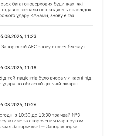
трьох багатоповерхових будинках, які
щодавно зазнали пошкоджень внаслідок
рожого удару КАБами, знову є газ
05.08.2026, 11:23
 Запорізькій АЕС знову стався блекаут
05.08.2026, 11:18
6 дітей-пацієнтів було вчора у лікарні під
с удару по обласній дитячій лікарні
05.08.2026, 10:26
огодні з 10:30 до 13:30 трамвай №3
рсуватиме за скороченим маршрутом
окзал Запоріжжя-I — Запоріжцирк»