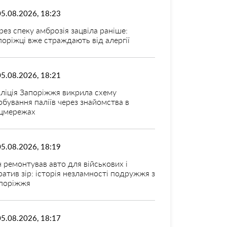
05.08.2026, 18:23
рез спеку амброзія зацвіла раніше:
поріжці вже страждають від алергії
05.08.2026, 18:21
ліція Запоріжжя викрила схему
рбування паліїв через знайомства в
цмережах
05.08.2026, 18:19
н ремонтував авто для військових і
ратив зір: історія незламності подружжя з
поріжжя
05.08.2026, 18:17