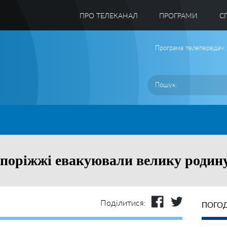
ПРО ТЕЛЕКАНАЛ
ПРОГРАМИ
C
Програма телепередач:
апоріжжі евакуювали велику родин
Поділитися:
ПОГОД