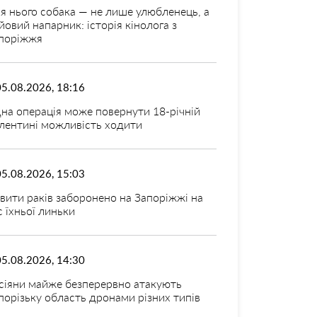
я нього собака — не лише улюбленець, а
йовий напарник: історія кінолога з
поріжжя
05.08.2026, 18:16
на операція може повернути 18-річній
лентині можливість ходити
05.08.2026, 15:03
вити раків заборонено на Запоріжжі на
с їхньої линьки
05.08.2026, 14:30
сіяни майже безперервно атакують
порізьку область дронами різних типів