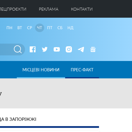
ПЕЦПРОЄКТИ
РЕКЛАМА
КОНТАКТИ
ПН
ВТ
СР
ЧТ
ПТ
СБ
НД
МІСЦЕВІ НОВИНИ
ПРЕС-ФАКТ
у
А В ЗАПОРІЖЖІ