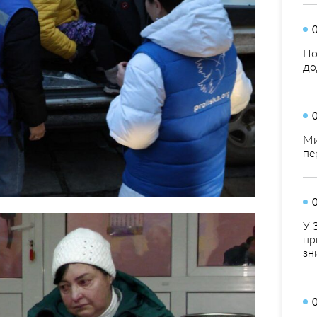
По
до
Ми
пе
У 
пр
зн