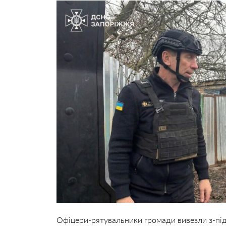
Офіцери-рятувальники громади вивезли з-під 