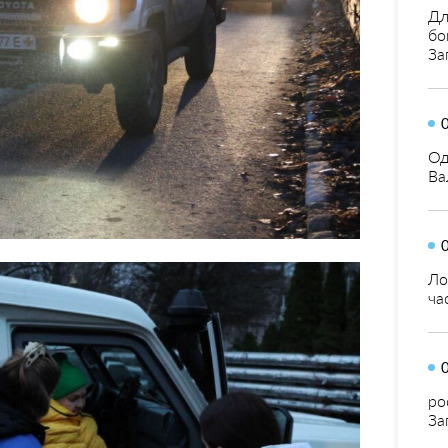
Дл
бо
За
Од
Ва
Ло
ча
ро
За