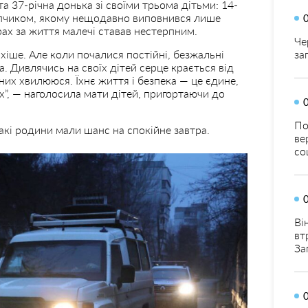
та 37-річна донька зі своїми трьома дітьми: 14-
лопчиком, якому нещодавно виповнився лише
страх за життя малечі ставав нестерпним.
Че
за
хіше. Але коли почалися постійні, безжальні
а. Дивлячись на своїх дітей серце крається від
них хвилююся. Їхнє життя і безпека — це єдине,
х”, — наголосила мати дітей, пригортаючи до
По
кі родини мали шанс на спокійне завтра.
ве
со
Ві
вт
За