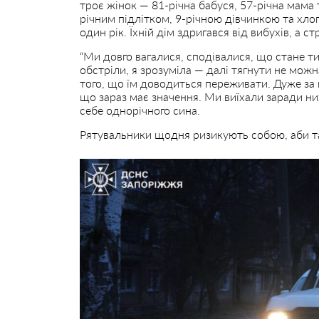
троє жінок — 81-річна бабуся, 57-річна мама 
річним підлітком, 9-річною дівчинкою та х
один рік. Їхній дім здригався від вибухів, а 
“Ми довго вагалися, сподівалися, що стане ти
обстріли, я зрозуміла — далі тягнути не можн
того, що їм доводиться переживати. Дуже за 
що зараз має значення. Ми виїхали заради ни
себе однорічного сина.
Рятувальники щодня ризикують собою, аби та