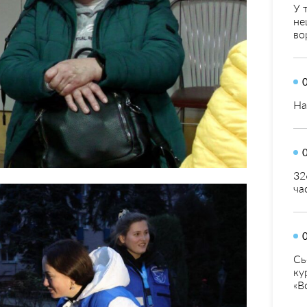
У 
не
во
На
32
ча
Сь
ку
«В