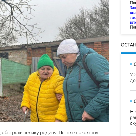
По
За
вол
тис
віт
Пог
ОСТАН
У 
до
Не
ра
ск
обстрілів велику родину. Це ціле покоління: