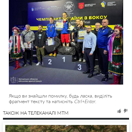
Якщо ви знайшли помилку, будь ласка, виділіть
фрагмент тексту та натисніть
Ctrl+Enter
.
ТАКОЖ НА ТЕЛЕКАНАЛІ MTM