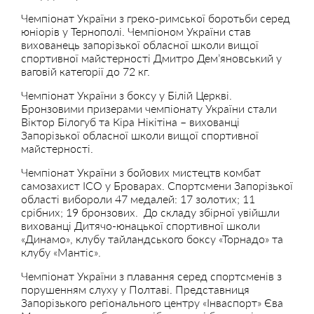
Чемпіонат України з греко-римської боротьби серед
юніорів у Тернополі. Чемпіоном України став
вихованець запорізької обласної школи вищої
спортивної майстерності Дмитро Дем’яновський у
ваговій категорії до 72 кг.
Чемпіонат України з боксу у Білій Церкві.
Бронзовими призерами чемпіонату України стали
Віктор Білогуб та Кіра Нікітіна – вихованці
Запорізької обласної школи вищої спортивної
майстерності.
Чемпіонат України з бойових мистецтв комбат
самозахист ІСО у Броварах. Спортсмени Запорізької
області вибороли 47 медалей: 17 золотих; 11
срібних; 19 бронзових. До складу збірної увійшли
вихованці Дитячо-юнацької спортивної школи
«Динамо», клубу тайландського боксу «Торнадо» та
клубу «Мантіс».
Чемпіонат України з плавання серед спортсменів з
порушенням слуху у Полтаві. Представниця
Запорізького регіонального центру «Інваспорт» Єва