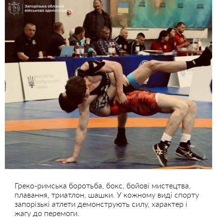
Греко-римська боротьба, бокс, бойові мистецтва,
плавання, триатлон, шашки. У кожному виді спорту
запорізькі атлети демонструють силу, характер і
жагу до перемоги.