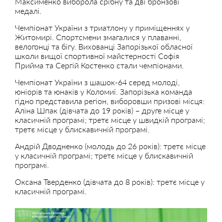
Максименко виборола срібну та дві бронзові
медалі.
Чемпіонат України з триатлону у приміщеннях у
Житомирі. Спортсмени змагалися у плаванні,
велогонці та бігу. Вихованці Запорізької обласної
школи вищої спортивної майстерності Софія
Прийма та Сергій Костенко стали чемпіонами.
Чемпіонат України з шашок-64 серед молоді,
юніорів та юнаків у Коломиї. Запорізька команда
гідно представила регіон, виборовши призові місця:
Аліна Шпак (дівчата до 19 років) – друге місце у
класичній програмі; третє місце у швидкій програмі;
третє місце у блискавичній програмі.
Андрій Дводненко (молодь до 26 років): третє місце
у класичній програмі; третє місце у блискавичній
програмі.
Оксана Тверденко (дівчата до 8 років): третє місце у
класичній програмі.