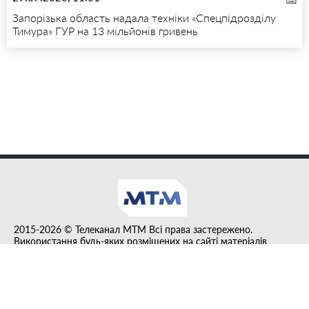
Запорізька область надала техніки «Спецпідрозділу
Тимура» ГУР на 13 мільйонів гривень
2015-2026 © Телеканал MTM Всі права застережено.
Використання будь-яких розміщених на сайті матеріалів
дозволено за умови гіперпосилання на tvmtm.online.
Інформацію, публіковану в рубриці "Прес-факт", розміщено на
правах реклами.
Created by DL agency