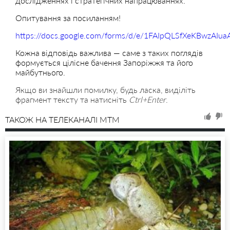
дослідженнях і стратегічних напрацюваннях.
Опитування за посиланням!
https://docs.google.com/forms/d/e/1FAIpQLSfXeKBwzAI
Кожна відповідь важлива — саме з таких поглядів
формується цілісне бачення Запоріжжя та його
майбутнього.
Якщо ви знайшли помилку, будь ласка, виділіть
фрагмент тексту та натисніть
Ctrl+Enter
.
ТАКОЖ НА ТЕЛЕКАНАЛІ MTM