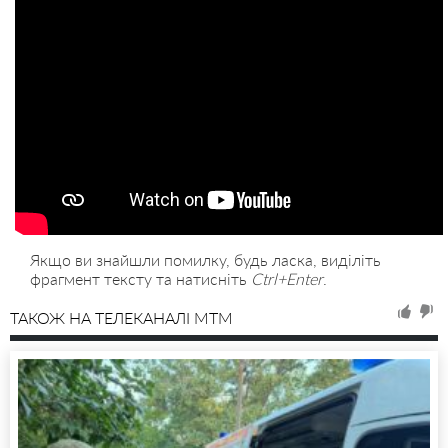
Якщо ви знайшли помилку, будь ласка, виділіть
фрагмент тексту та натисніть
Ctrl+Enter
.
ТАКОЖ НА ТЕЛЕКАНАЛІ MTM