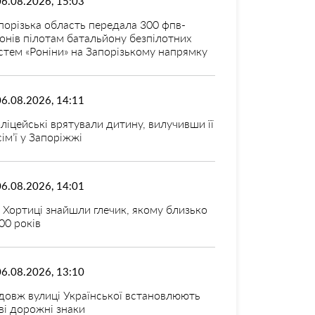
06.08.2026, 15:03
порізька область передала 300 фпв-
онів пілотам батальйону безпілотних
стем «Роніни» на Запорізькому напрямку
06.08.2026, 14:11
ліцейські врятували дитину, вилучивши її
 сім’ї у Запоріжжі
06.08.2026, 14:01
 Хортиці знайшли глечик, якому близько
00 років
06.08.2026, 13:10
довж вулиці Української встановлюють
ві дорожні знаки