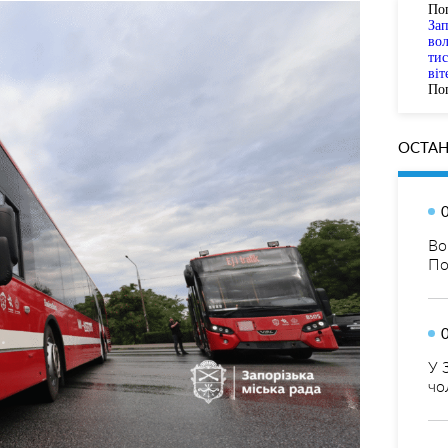
По
За
вол
тис
віт
Пог
ОСТАН
Во
По
У 
чо