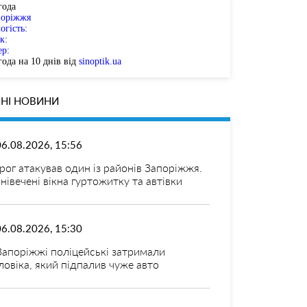
года
поріжжя
огість:
к:
ер:
ода на 10 днів від
sinoptik.ua
НІ НОВИНИ
06.08.2026, 15:56
рог атакував один із районів Запоріжжя.
нівечені вікна гуртожитку та автівки
06.08.2026, 15:30
Запоріжжі поліцейські затримали
ловіка, який підпалив чуже авто