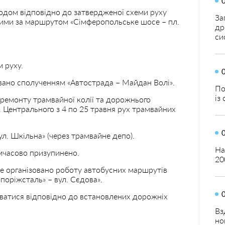
дом відповідно до затвердженої схеми руху
За
ими за маршрутом «Сімферопольське шосе – пл.
др
си
 руху.
ано сполученням «Автострада – Майдан Волі».
По
із
о ремонту трамвайної колії та дорожнього
л. Центрального з 4 по 25 травня рух трамвайних
л. Шкільна» (через трамвайне депо).
На
мчасово призупинено.
20
е організовано роботу автобусних маршрутів
апоріжсталь» – вул. Сєдова».
ватися відповідно до встановлених дорожніх
Вз
но