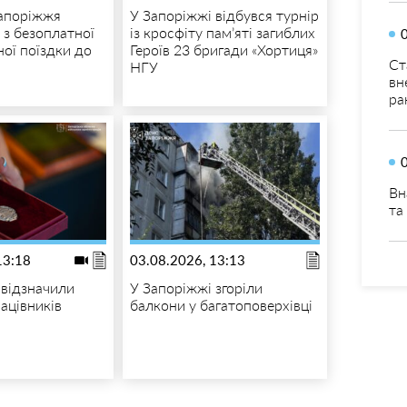
Запоріжжя
У Запоріжжі відбувся турнір
 з безоплатної
із кросфіту пам’яті загиблих
ної поїздки до
Героїв 23 бригади «Хортиця»
Ст
НГУ
вн
ра
Вн
та
13:18
03.08.2026, 13:13
 відзначили
У Запоріжжі згоріли
ацівників
балкони у багатоповерхівці