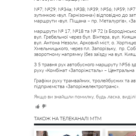
№7; №29; №34а; №38; №39; №56; №59; №71,
зупинкою «вул. Гарнізонна») відповідно до з
маршрути «вул. Піщана – пр. Металургів», «За
маршрути № 17, №18 та № 72 (з Бородінськог
вул. Гребельної через бул. Вінтера, вул. Кияш
вул. Антона Незоли, Арковий міст, о. Хортицю,
Хмельницького, через пл. Запорізьку, пр. Со
зворотному напрямку (без заїзду на вул. Кияш
З 5 травня рух автобусного маршруту №56 зд
руху «Комбінат «Запоріжсталь» – Центральна 
Графіки руху трамвайних, тролейбусних та ав
підприємства «Запоріжелектротранс».
Якщо ви знайшли помилку, будь ласка, виділі
ТАКОЖ НА ТЕЛЕКАНАЛІ MTM