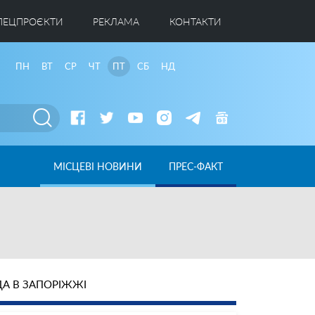
ПЕЦПРОЄКТИ
РЕКЛАМА
КОНТАКТИ
ПН
ВТ
СР
ЧТ
ПТ
СБ
НД
МІСЦЕВІ НОВИНИ
ПРЕС-ФАКТ
А В ЗАПОРІЖЖІ