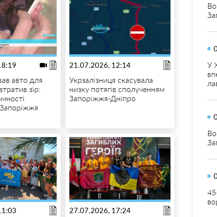
Во
За
У 
18:19
21.07.2026, 12:14
вп
вав авто для
Укрзалізниця скасувала
ла
втратив зір:
низку потягів сполученням
амності
Запоріжжя-Дніпро
 Запоріжжя
Во
За
45
во
11:03
27.07.2026, 17:24