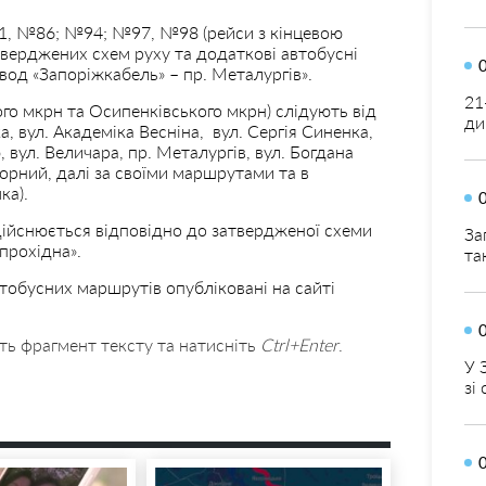
 №86; №94; №97, №98 (рейси з кінцевою
атверджених схем руху та додаткові автобусні
вод «Запоріжкабель» – пр. Металургів».
21
о мкрн та Осипенківського мкрн) слідують від
ди
ка, вул. Академіка Весніна, вул. Сергія Синенка,
 вул. Величара, пр. Металургів, вул. Богдана
борний, далі за своїми маршрутами та в
ка).
ійснюється відповідно до затвердженої схеми
За
прохідна».
та
тобусних маршрутів опубліковані на сайті
ть фрагмент тексту та натисніть
Ctrl+Enter
.
У 
зі