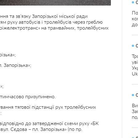
По
ня та зв’язку Запорізької міської ради
ко
тям руху автобусів і тролейбусів через греблю
до
ріжелектротранс» на трамвайних, тролейбусних
ізька»;
Тр
ув
 Запорізька»;
Ук
Uk
»;
тимчасово призупинено.
Ви
ування тягової підстанції рух тролейбусних
За
:
по
ідповідно до затвердженої схеми руху «БК
ул. Сєдова – пл. Запорізька» (по пр.