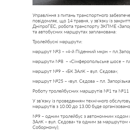
Управління з питань транспортного забезпечен
повідомляє, що 14 травня, у зв’язку із закрит
ДніпроГЕС, робота транспорту ЗКПМЕ «Запо
та автобусних маршрутах запланована:
Тролейбусні маршрути:
маршрут №3 – «4-й Піденний мкрн – пл.Запор
маршрути №8 – «Сімферопольське шосе – пл.
маршрут №9 – «БК ЗАлК – вул. Сєдова»;
маршрут №25 – «вул. Сєдова – пл. Запорізька
Роботу тролейбусних маршрутів №1 та №11 
У зв’язку із проведенням технічного обслугов
маршрутів з 10.00 до 13.00 буде організовано
№9 – одним тролейбус з автономним ходом в
ЗАлК – вул. Сєдова» та одним за маршрутом «в
Соборному);