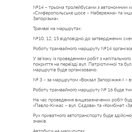
№14 – трьома тролейбусами з автономним хо
«Сімферопольське шосе – Набережна» та інш
Запорізька».
Трамваї на маршрутах:
№10, 12, 15 відповідно до затверджених схем
Роботу трамвайного маршруту №14 організов
У зв’язку із проведенням робіт з капітальног
покриття на переїзді вул. Патріотичної та бу
маршрутів буде організовано:
№ 3 – за маршрутом «Вокзал Запоріжжя-І – ву
Роботу трамвайного маршруту № 16 буде ти
На час проведення вищезазначених робіт буд
«Павло-Кічкас – вул. Сєдова» та «Комбінат «З
Рух приватного автотранспорту буде здійсню
знаків.
Автобуси на маршрутах: