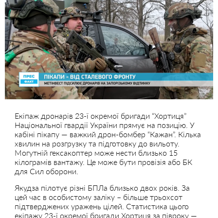
Екіпаж дронарів 23-ї окремої бригади “Хортиця”
Національної гвардії України прямує на позицію. У
кабіні пікапу — важкий дрон-бомбер “Кажан”. Кілька
хвилин на розгрузку та підготовку до вильоту.
Могутній гексакоптер може нести близько 15
кілограмів вантажу. Це може бути провізія або БК
для Сил оборони.
Якудза пілотує різні БПЛа близько двох років. За
цей час в особистому заліку – більше трьохсот
підтверджених уражень цілей. Статистика цього
екіпажу 23-ї окремої бригади Хортиця за півроку —