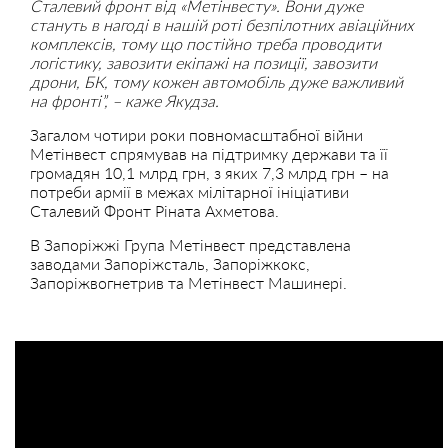
Сталевий фронт від «Метінвесту». Вони дуже
стануть в нагоді в нашій роті безпілотних авіаційних
комплексів, тому що постійно треба проводити
логістику, завозити екіпажі на позиції, завозити
дрони, БК, тому кожен автомобіль дуже важливий
на фронті”, – каже Якудза.
Загалом чотири роки повномасштабної війни
Метінвест спрямував на підтримку держави та її
громадян 10,1 млрд грн, з яких 7,3 млрд грн – на
потреби армії в межах мілітарної ініціативи
Сталевий Фронт Ріната Ахметова.
В Запоріжжі Група Метінвест представлена
заводами Запоріжсталь, Запоріжкокс,
Запоріжвогнетрив та Метінвест Машинері.