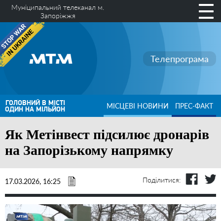
Муніципальний телеканал м.
Запоріжжя
Телепрограма
ГОЛОВНИЙ В МІСТІ
МІСЦЕВІ НОВИНИ
ПРЕС-ФАКТ
ОДИН НА МІЛЬЙОН
Як Метінвест підсилює дронарів
на Запорізькому напрямку
Поділитися:
17.03.2026, 16:25