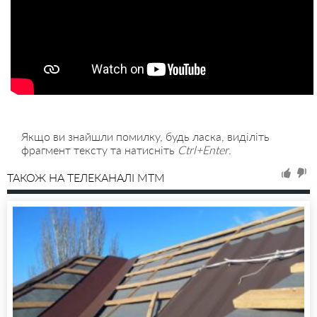
Якщо ви знайшли помилку, будь ласка, виділіть
фрагмент тексту та натисніть
Ctrl+Enter
.
ТАКОЖ НА ТЕЛЕКАНАЛІ MTM