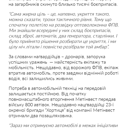
на загарбників скинуто близько тисячі боєприпасів.
“Сама жирна ціль – це, напевно, укриття такого,
можна сказати, трохи тактичного рівня. Тому що
спочатку полетіло на розвідку оптоволоконна ФПВ.
Ми знайшли всередині у них склад боєприпасів,
склад зброї, автоматів, два генератора, старлінки. І
було прийнято рішення розбирати це укриття, і ми
цілу ніч літали і повністю розібрали той амбар”.
За словами нагвардійців – дронарів, запорука
успішних уражень — майстерність екіпажу та
мобільність. Нещодавно, від ворожого ФПВ, екіпаж
втратив автомобіль, проте завдяки відмінній роботі
водія, всі залишились живими.
Потреба в автомобільній техніці на передовій
залишається постійною. Від початку
повномасштабного вторгнення Метінвест передав
війську 800 автівок. Нещодавно нацгвардійці 23-ї
окремої бригади “Хортиця” від компанії Метінвест
отримали два позашляховика.
“Зараз ми отримуємо автомобілі в межах ініціативи