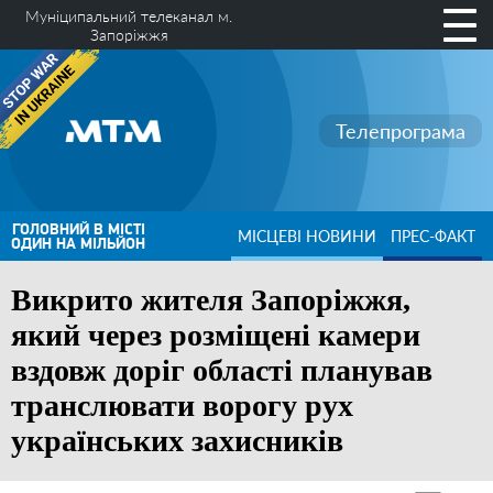
Муніципальний телеканал м.
Запоріжжя
Телепрограма
ГОЛОВНИЙ В МІСТІ
МІСЦЕВІ НОВИНИ
ПРЕС-ФАКТ
ОДИН НА МІЛЬЙОН
Викрито жителя Запоріжжя,
який через розміщені камери
вздовж доріг області планував
транслювати ворогу рух
українських захисників