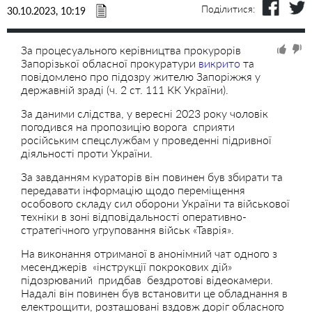
Поділитися:
30.10.2023, 10:19
За процесуального керівництва прокурорів
Запорізької обласної прокуратури
викрито
та
повідомлено про підозру жителю Запоріжжя у
державній зраді (ч. 2 ст. 111 КК України).
За даними слідства, у вересні 2023 року чоловік
погодився на пропозицію ворога
сприяти
російським спецслужбам у проведенні підривної
діяльності проти України.
За завданням кураторів він повинен був збирати та
передавати інформацію щодо переміщення
особового складу сил оборони України та військової
техніки в зоні відповідальності оперативно-
стратегічного угруповання військ «Таврія».
На виконання отриманої в анонімний чат одного з
месенджерів
«інструкції покрокових дій»
підозрюваний
придбав
бездротові відеокамери.
Надалі він повинен був встановити це обладнання в
електрощити, розташовані вздовж доріг обласного