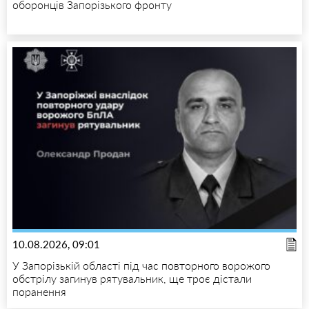
оборонців Запорізького фронту
10.08.2026, 09:01
У Запорізькій області під час повторного ворожого
обстрілу загинув рятувальник, ще троє дістали
поранення