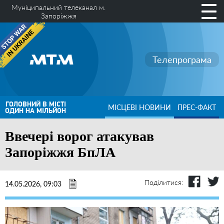
Муніципальний телеканал м.
Запоріжжя
Телепрограма
ГОЛОВНИЙ В МІСТІ
МІСЦЕВІ НОВИНИ
ПРЕС-ФАКТ
ОДИН НА МІЛЬЙОН
Ввечері ворог атакував
Запоріжжя БпЛА
Поділитися:
14.05.2026, 09:03