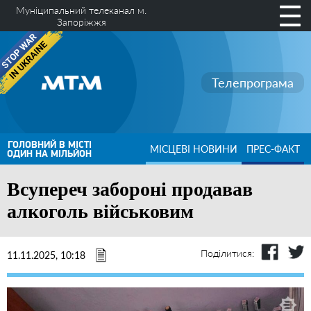
Муніципальний телеканал м.
Запоріжжя
Телепрограма
ГОЛОВНИЙ В МІСТІ
МІСЦЕВІ НОВИНИ
ПРЕС-ФАКТ
ОДИН НА МІЛЬЙОН
Всупереч забороні продавав
алкоголь військовим
Поділитися:
11.11.2025, 10:18