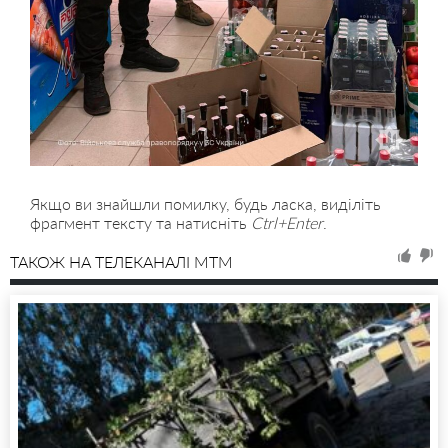
Якщо ви знайшли помилку, будь ласка, виділіть
фрагмент тексту та натисніть
Ctrl+Enter
.
ТАКОЖ НА ТЕЛЕКАНАЛІ MTM