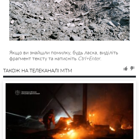
Якщо ви знайшли помилку, будь ласка, виділіть
фрагмент тексту та натисніть
Ctrl+Enter
.
ТАКОЖ НА ТЕЛЕКАНАЛІ MTM