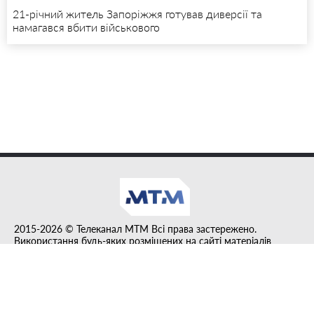
21-річний житель Запоріжжя готував диверсії та
намагався вбити військового
2015-2026 © Телеканал MTM Всі права застережено.
Використання будь-яких розміщених на сайті матеріалів
дозволено за умови гіперпосилання на tvmtm.online.
Інформацію, публіковану в рубриці "Прес-факт", розміщено на
правах реклами.
Created by DL agency