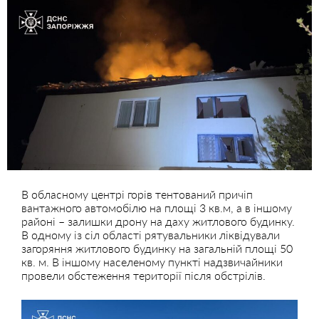
В обласному центрі горів тентований причіп
вантажного автомобілю на площі 3 кв.м, а в іншому
районі – залишки дрону на даху житлового будинку.
В одному із сіл області рятувальники ліквідували
загоряння житлового будинку на загальній площі 50
кв. м. В іншому населеному пункті надзвичайники
провели обстеження території після обстрілів.