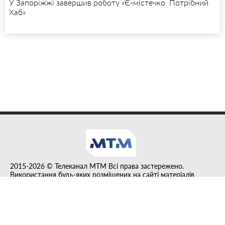
У Запоріжжі завершив роботу «Є-містечко. Потрібний
Хаб»
2015-2026 © Телеканал MTM Всі права застережено.
Використання будь-яких розміщених на сайті матеріалів
дозволено за умови гіперпосилання на tvmtm.online.
Інформацію, публіковану в рубриці "Прес-факт", розміщено на
правах реклами.
Created by DL agency