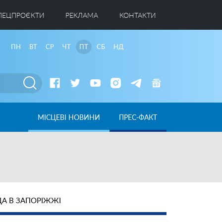
ПЕЦПРОЄКТИ
РЕКЛАМА
КОНТАКТИ
ПН
ВТ
СР
ЧТ
ПТ
СБ
НД
МІСЦЕВІ НОВИНИ
ПРЕС-ФАКТ
А В ЗАПОРІЖЖІ