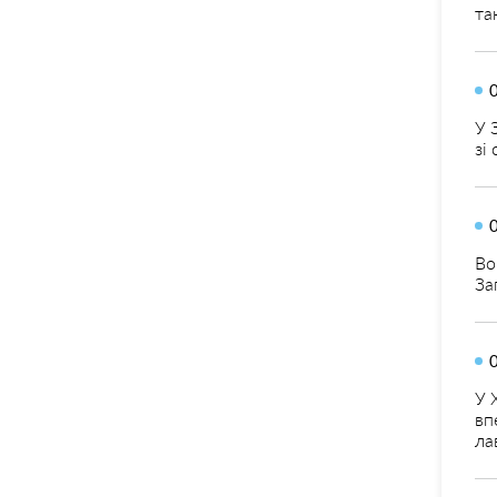
та
У 
зі
Во
За
У 
вп
ла