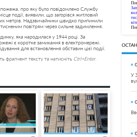
По
За
я пожежа, про яку було повідомлено Службу
вол
ісце події, виявили, що загорівся житловий
тис
них метрів. Надзвичайники швидко припинили
віт
 стисненим повітрям через сильне задимлення.
Пог
динку, яка народилася у 1944 році. За
жежі є коротке замикання в електромережі.
ОСТАН
дування для встановлення обставин цієї події.
ть фрагмент тексту та натисніть
Ctrl+Enter
.
У 
ву
Вв