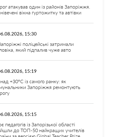
рог атакував один із районів Запоріжжя.
нівечені вікна гуртожитку та автівки
06.08.2026, 15:30
Запоріжжі поліцейські затримали
ловіка, який підпалив чуже авто
06.08.2026, 15:19
над +30°C із самого ранку: як
мунальники Запоріжжя ремонтують
рогу
06.08.2026, 15:15
оє педагогів із Запорізької області
ійшли до ТОП-50 найкращих учителів
раїни за версією Global Teacher Prize