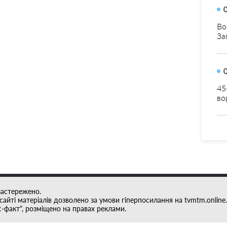
Во
За
45
во
застережено.
айті матеріалів дозволено за умови гіперпосилання на tvmtm.online.
с-факт", розміщено на правах реклами.