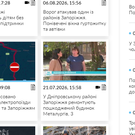
17:28
06.08.2026, 15:56
Во
жжі
Ворог атакував один із
По
 дітям без
районів Запоріжжя.
ї підтримки
Понівечені вікна гуртожитку
та автівки
У 
чо
По
ко
09:08
21.07.2026, 15:58
до
асовано
У Дніпровському районі
 електропоїзди
Запоріжжя ремонтують
 та Запоріжжям
пошкоджений будинок
Металургів, 3
Тр
ув
Ук