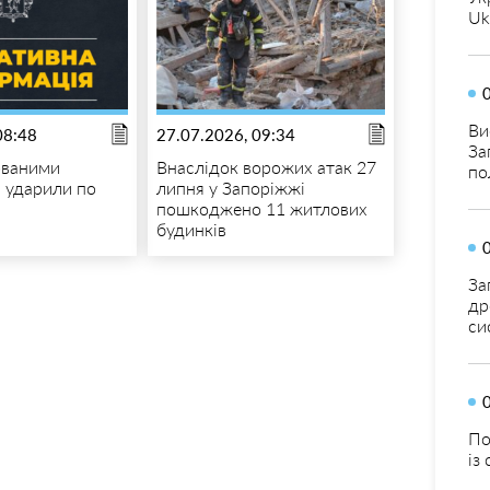
Uk
Ви
08:48
27.07.2026, 09:34
За
ованими
Внаслідок ворожих атак 27
по
 ударили по
липня у Запоріжжі
пошкоджено 11 житлових
будинків
За
др
си
По
із