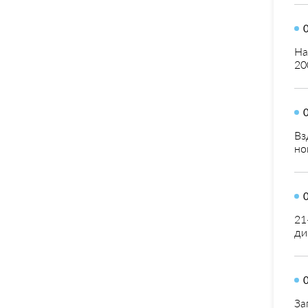
На
20
Вз
но
21
ди
За