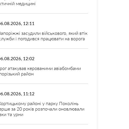
ктичній медицині
06.08.2026, 12:11
Запоріжжі засудили військового, який втік
 служби і погодився працювати на ворога
06.08.2026, 12:02
рог атакував керованими авіабомбами
порізький район
06.08.2026, 11:12
Хортицькому районі у парку Поколінь
ерше за 20 років розпочали оновлювали
вки та урни