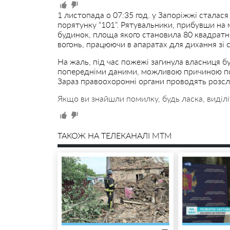
1 листопада о 07:35 год. у Запоріжжі сталас
порятунку “101”. Рятувальники, прибувши на м
будинок, площа якого становила 80 квадрат
вогонь, працюючи в апаратах для дихання зі
На жаль, під час пожежі загинула власниця бу
попередніми даними, можливою причиною по
Зараз правоохоронні органи проводять розслі
Якщо ви знайшли помилку, будь ласка, виділі
ТАКОЖ НА ТЕЛЕКАНАЛІ MTM