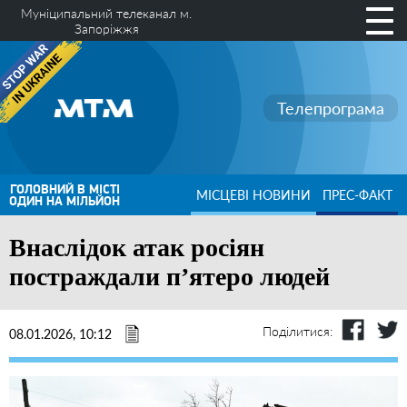
Муніципальний телеканал м.
Запоріжжя
Телепрограма
ГОЛОВНИЙ В МІСТІ
МІСЦЕВІ НОВИНИ
ПРЕС-ФАКТ
ОДИН НА МІЛЬЙОН
Внаслідок атак росіян
постраждали п’ятеро людей
Поділитися:
08.01.2026, 10:12