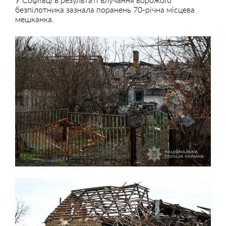
безпілотника зазнала поранень 70-річна місцева
мешканка.