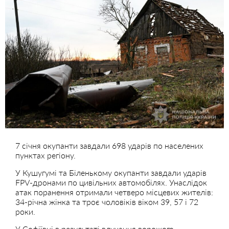
7 січня окупанти завдали 698 ударів по населених
пунктах регіону.
У Кушугумі та Біленькому окупанти завдали ударів
FPV-дронами по цивільних автомобілях. Унаслідок
атак поранення отримали четверо місцевих жителів:
34-річна жінка та троє чоловіків віком 39, 57 і 72
роки.
У Софіївці в результаті влучання ворожого