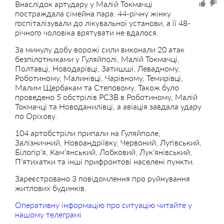
Внаслідок артудару у Малій Токмачці
постраждала сімейна пара: 44-річну жінку
госпіталізували до лікувальної установи, а її 48-
річного чоловіка врятувати не вдалося.
За минулу добу ворожі сили виконали 20 атак
безпілотниками у Гуляйполі, Малій Токмачці,
Полтавці, Новодарівці, Затишші, Левадному,
Роботиному, Малинівці, Чарівному, Темирівці,
Малим Щербакам та Степовому. Також було
проведено 5 обстрілів РСЗВ в Роботиному, Малій
Токмачці та Новоданилівці, а авіація завдала удару
по Оріхову.
104 артобстріли припали на Гуляйполе,
Залізничний, Новоандріївку, Червоний, Лугівський,
Білогір’я, Кам’янський, Лобковий, Лук’янівський,
П’ятихатки та інші прифронтові населені пункти.
Зареєстровано 3 повідомлення про руйнування
житлових будинків.
Оперативну інформацію про ситуацію читайте у
нашому телеграмі