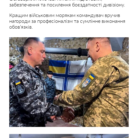
забезпечення та посилення боєздатності дивізіону.
Кращим військовим морякам командувач вручив
нагороди за професіоналізм та сумлінне виконання
обовʼязків.