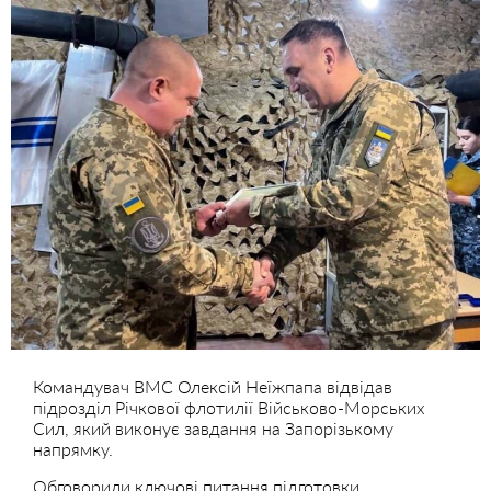
Командувач ВМС Олексій Неїжпапа відвідав
підрозділ Річкової флотилії Військово-Морських
Сил, який виконує завдання на Запорізькому
напрямку.
Обговорили ключові питання підготовки,