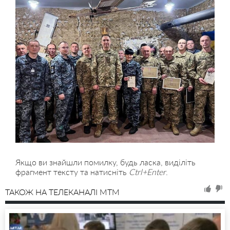
Якщо ви знайшли помилку, будь ласка, виділіть
фрагмент тексту та натисніть
Ctrl+Enter
.
ТАКОЖ НА ТЕЛЕКАНАЛІ MTM