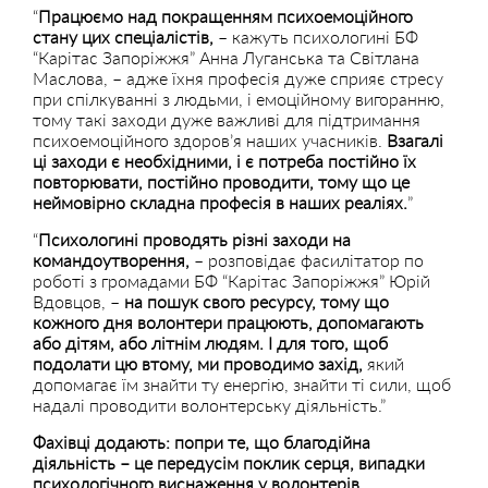
“
Працюємо над покращенням психоемоційного
стану цих спеціалістів,
– кажуть психологині БФ
“Карітас Запоріжжя” Анна Луганська та Світлана
Маслова, – адже їхня професія дуже сприяє стресу
при спілкуванні з людьми, і емоційному вигоранню,
тому такі заходи дуже важливі для підтримання
психоемоційного здоров’я наших учасників.
Взагалі
ці заходи є необхідними, і є потреба постійно їх
повторювати, постійно проводити, тому що це
неймовірно складна професія в наших реаліях.
”
“
Психологині проводять різні заходи на
командоутворення,
– розповідає фасилітатор по
роботі з громадами БФ “Карітас Запоріжжя” Юрій
Вдовцов, –
на пошук свого ресурсу, тому що
кожного дня волонтери працюють, допомагають
або дітям, або літнім людям. І для того, щоб
подолати цю втому, ми проводимо захід,
який
допомагає їм знайти ту енергію, знайти ті сили, щоб
надалі проводити волонтерську діяльність.”
Фахівці додають: попри те, що благодійна
діяльність – це передусім поклик серця, випадки
психологічного виснаження у волонтерів