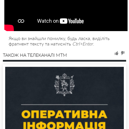
Якщо ви знайшли помилку, будь ласка, виділіть
фрагмент тексту та натисніть
Ctrl+Enter
.
ТАКОЖ НА ТЕЛЕКАНАЛІ MTM