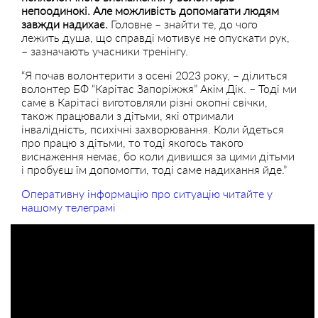
непоодинокі. Але можливість допомагати людям
завжди надихає.
Головне – знайти те, до чого
лежить душа, що справді мотивує не опускати рук,
– зазначають учасники тренінгу.
“Я почав волонтерити з осені 2023 року, – ділиться
волонтер БФ “Карітас Запоріжжя” Акім Дік. – Тоді ми
саме в Карітасі виготовляли різні окопні свічки,
також працювали з дітьми, які отримали
інвалідність, психічні захворювання. Коли йдеться
про працю з дітьми, то тоді якогось такого
виснаження немає, бо коли дивишся за цими дітьми
і пробуєш їм допомогти, тоді саме надихання йде.”
Оперативну інформацію про ситуацію читайте у
нашому телеграмі