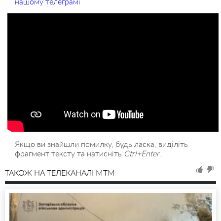
нашому телеграмі
Якщо ви знайшли помилку, будь ласка, виділіть
фрагмент тексту та натисніть
Ctrl+Enter
.
ТАКОЖ НА ТЕЛЕКАНАЛІ MTM