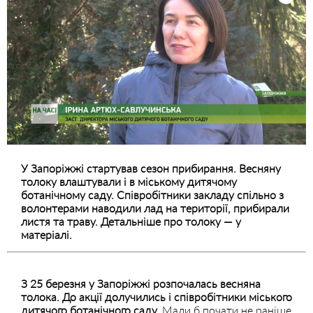
У Запоріжжі стартував сезон прибирання. Весняну
толоку влаштували і в міському дитячому
ботанічному саду. Співробітники закладу спільно з
волонтерами наводили лад на території, прибирали
листя та траву. Детальніше про толоку — у
матеріалі.
З 25 березня у Запоріжжі розпочалась весняна
толока. До акції долучились і співробітники міського
дитячого ботанічного саду.
Мали б почати не раніше