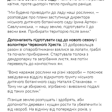
квітня, проте цьогоріч тепло прийшло раніше.
“Ми будемо приводити до ладу наші рослинки, —
розповідає про плани заступниця директора
міського дитячого ботанічного саду Ірина Артюх-
Савлучинська, — нашу землю, підготувати її до
весни вже. Прибирати територію після зими.”
Допомагають підготувати сад до нового сезону і
волонтери Червоного Хреста.
15 добровольців
разом зі співробітниками взялися за лопати, граблі
та почали прибирання. Стартувала толока з
дендропарку та загрібання листя, яке потім
перевезуть до компостних ям.
“Воно наражає рослини на різні хвороби — пояснює
завідувачка відділу відкритого ґрунту міського
дитячого ботанічного саду Наталія Стаханова. —
Тому ми це збираємо, згрібаємо і вивозимо подалі
від таких рослин.”
Пізніше землю розпушать і здобрять, аби
допомогти деревам і кущам рости та убезпечити їх
від хвороб. На відміну від попередніх років, у