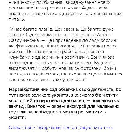
нинішньому прибирання і висаджування нових
рослин вирішено розвести у часі. Адже треба
вирішити ще кілька ландшафтних та організаційних
питань.
“У нас багато планів. Це ж весна. Це багато дуже
роботи буде різноманітної, – каже Ірина Артюх-
Савлучинська. — Це і приведення до ладу рослин,
які формуються, підстригання. Це і висадка нових
рослин. Це планування і робота над новими
клумбами з однорічними рослинами. Вони якраз
зараз підростають у нас в оранжереях. Будемо їх
висаджувати, і робити нові якісь фотозони, бо ми
все одно сподіваємося, що скоро все це закінчиться
і до нас люди вже прийдуть у гості.”
Наразі ботанічний сад обмежив свою діяльність, бо
тут немає великого укриття, яке змогло б вмістити
усіх гостей та персонал одночасно, — пояснюють у
закладі. Виняток — окремі екскурсії для маленьких
груп, які за необхідності можна розмістити в
укритті.
Оперативну інформацію про ситуацію читайте у