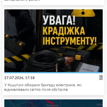
27.07.2026, 17:18
У Кушугумі обікрали бригаду електриків, які
відновлювали світло після обстрілів