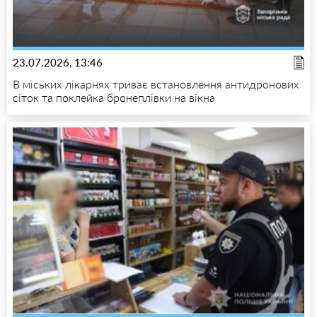
23.07.2026, 13:46
В міських лікарнях триває встановлення антидронових
сіток та поклейка бронеплівки на вікна