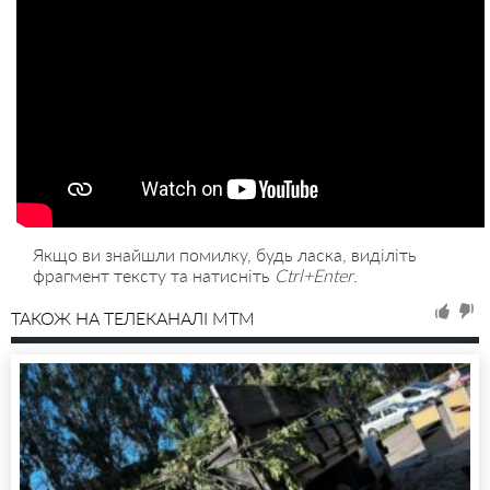
Якщо ви знайшли помилку, будь ласка, виділіть
фрагмент тексту та натисніть
Ctrl+Enter
.
ТАКОЖ НА ТЕЛЕКАНАЛІ MTM