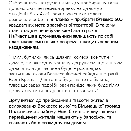
Озброївшись інструментами для прибирання та за
допомогою спецтехніки зранку на одному зі
стадіонів біля Алеї троянд учасники толоки
розпочали роботи.
В планах – прибрати близько 500
квадратних метрів засміченої території. В такому
стані стадіон перебуває вже багато років.
Найчастіше відпочивальники залишають по собі
пластикове сміття, яке, зокрема, шкодить зеленим
насадженням.
“Гілля, бутилки, якісь шланги, колеса, все тут є. Я
думаю, ми вже одну машину догружаєм, ще мінімум
одна, а то й дві машини буде, – розповідає
заступник голови Вознесенівської райадміністрації
Юрій Криль. – Дві точно буде, якщо не більше, і
плюс ще зараз подрібнювач приїде, який буде гілля
це звалювати та подрібнювати, і звозить.”
Долучилися до прибирання з півсотні жителів
релокованих Воскресенської та Більмацької громад
Пологівського району. Нині більшість внутрішньо
переміщених жителів мешкають у Запоріжжі та
вважають його своїм другим домом.