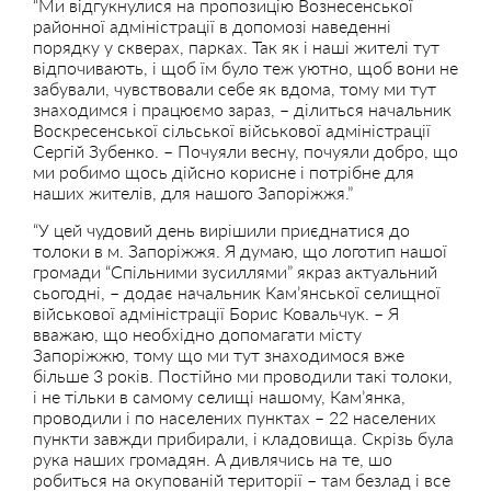
“Ми відгукнулися на пропозицію Вознесенської
районної адміністрації в допомозі наведенні
порядку у скверах, парках. Так як і наші жителі тут
відпочивають, і щоб їм було теж уютно, щоб вони не
забували, чувствовали себе як вдома, тому ми тут
знаходимся і працюємо зараз, – ділиться начальник
Воскресенської сільської військової адміністрації
Сергій Зубенко. – Почуяли весну, почуяли добро, що
ми робимо щось дійсно корисне і потрібне для
наших жителів, для нашого Запоріжжя.”
“У цей чудовий день вирішили приєднатися до
толоки в м. Запоріжжя. Я думаю, що логотип нашої
громади “Спільними зусиллями” якраз актуальний
сьогодні, – додає начальник Кам’янської селищної
військової адміністрації Борис Ковальчук. – Я
вважаю, що необхідно допомагати місту
Запоріжжю, тому що ми тут знаходимося вже
більше 3 років. Постійно ми проводили такі толоки,
і не тільки в самому селищі нашому, Кам’янка,
проводили і по населених пунктах – 22 населених
пункти завжди прибирали, і кладовища. Скрізь була
рука наших громадян. А дивлячись на те, шо
робиться на окупованій території – там безлад і все