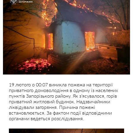
19 лютого о 00:07 виникла пожежа на території
приватного домоволодіння в одному із населених
пунктів Запорізького району. Як з’ясувалося, горів
приватний житловий будинок. Надзвичайники
ліквідували загоряння. Причина пожежі
встановлюється. За фактом події відповідними
органами ведеться розслідування.