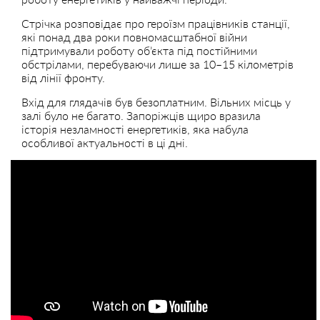
Стрічка розповідає про героїзм працівників станції,
які понад два роки повномасштабної війни
підтримували роботу об’єкта під постійними
обстрілами, перебуваючи лише за 10–15 кілометрів
від лінії фронту.
Вхід для глядачів був безоплатним. Вільних місць у
залі було не багато. Запоріжців щиро вразила
історія незламності енергетиків, яка набула
особливої актуальності в ці дні.