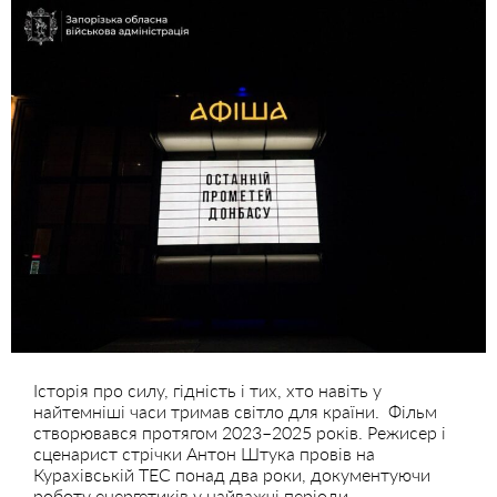
Історія про силу, гідність і тих, хто навіть у
найтемніші часи тримав світло для країни. Фільм
створювався протягом 2023–2025 років. Режисер і
сценарист стрічки Антон Штука провів на
Курахівській ТЕС понад два роки, документуючи
роботу енергетиків у найважчі періоди.