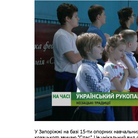
У Запоріжжі на базі 15-ти опорних навчальн
козацького звичаю “Спас”. Це унікальний вид 