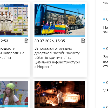
уд
Па
за
12:53
30.07.2026, 15:35
дзюдоїсти
Запоріжжя отримало
и нагороди на
додаткові засоби захисту
За
країни
об’єктів критичної та
вс
цивільної інфраструктури
ст
з Норвегії
У 