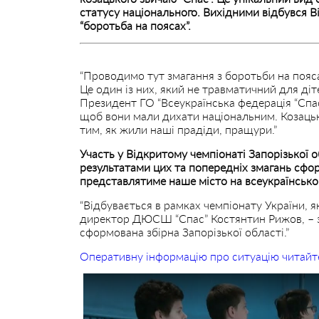
статусу національного. Вихідними відбувся В
“боротьба на поясах”.
“Проводимо тут змагання з боротьби на пояса
Це один із них, який не травматичний для діт
Президент ГО “Всеукраїнська федерація “Спас
щоб вони мали дихати національним. Козацькі 
тим, як жили наші прадіди, пращури.”
Участь у Відкритому чемпіонаті Запорізької о
результатами цих та попередніх змагань сфор
представлятиме наше місто на всеукраїнськом
“Відбувається в рамках чемпіонату України, я
директор ДЮСШ “Спас” Костянтин Рижов, – за
сформована збірна Запорізької області.”
Оперативну інформацію про ситуацію читайт