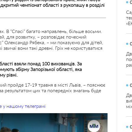
ідкритий чемпіонат області з рукопашу в розділі
Са
те
«Е
х. В “Спасі” багато направлень, більше восьми.
ей, для розвитку, – розповідає почесний
” Олександр Рябека, – ми показуємо для дітей,
звичаї вони такі древні. Гріх не користуватися
Дв
по
бласті взяли понад 100 вихованців. За
ра
мують збірну Запорізької області, яка
у рівні.
кий пройде 17-19 травня в місті Львів, – пояснює
 результатом цих та попередніх змагань буде
Дв
ви
е у нашому телеграмі
мі