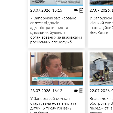
23.07.2026, 15:15
27.07.2026, 
У Запоріжжі зафіксовано
У Запоріжжі
сплеск підпалів
міський екол
адміністративних та
інноваційний
цивільних будівель,
«ЕкоКемп»
організованих за вказівками
російських спецслужб
28.07.2026, 16:12
22.07.2026, 
У Запорізькій області
Внаслідок в
стартувала нова виплата
обстрілів у 
дітям: 5 тисяч гривень
передмісті 
щомісяця
пожеж