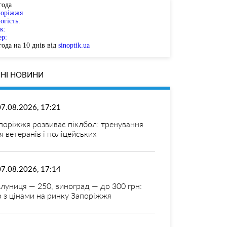
года
поріжжя
огість:
к:
ер:
ода на 10 днів від
sinoptik.ua
НІ НОВИНИ
07.08.2026, 17:21
поріжжя розвиває піклбол: тренування
я ветеранів і поліцейських
07.08.2026, 17:14
луниця — 250, виноград — до 300 грн:
 з цінами на ринку Запоріжжя