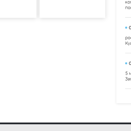
ко
по
ро
Ку
5 
За