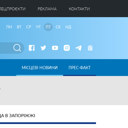
ПЕЦПРОЄКТИ
РЕКЛАМА
КОНТАКТИ
ПН
ВТ
СР
ЧТ
ПТ
СБ
НД
МІСЦЕВІ НОВИНИ
ПРЕС-ФАКТ
”
А В ЗАПОРІЖЖІ