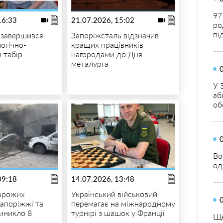
97
16:33
21.07.2026, 15:02
ро
пі
 завершився
Запоріжсталь відзначив
огічно-
кращих працівників
 табір
нагородами до Дня
металурга
У 
аб
об
Во
од
09:18
14.07.2026, 13:48
орожих
Український військовий
Запоріжжі та
перемагає на міжнародному
виникло 8
турнірі з шашок у Франції
Ще