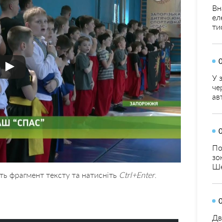
Вн
ел
ти
У 
че
ав
По
зо
Ше
ть фрагмент тексту та натисніть
Ctrl+Enter
.
Дв