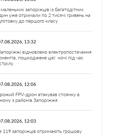
 маленьких запоріжців із багатодітних
дин уже отримали по 2 тисячі гривень на
дготовку до першого класу
07.08.2026, 13:32
Запоріжжі відновлено електропостачання
онентів, пошкоджене цієї ночі під час
стрілу
07.08.2026, 12:06
рожий FPV-дрон атакував стоянку в
ному з районів Запоріжжя
07.08.2026, 12:03
 119 запоріжців отримають грошову