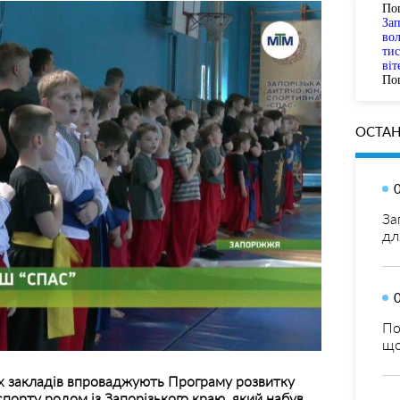
По
За
вол
тис
віт
Пог
ОСТАН
За
дл
По
що
их закладів впроваджують Програму розвитку
спорту родом із Запорізького краю, який набув