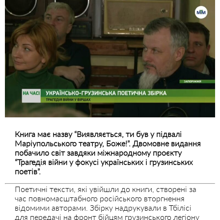
Книга має назву “Виявляється, ти був у підвалі
Маріупольського театру, Боже!”.
Двомовне видання
побачило світ завдяки міжнародному проєкту
“Трагедія війни у фокусі українських і грузинських
поетів”.
Поетичні тексти, які увійшли до книги, створені за
час повномасштабного російського вторгнення
відомими авторами. Збірку надрукували в Тбілісі
для передачі на фронт бійцям грузинського легіону