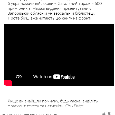
й українським військовим. Загальний тираж – 500
примірників. Наразі видання презентували у
Запорізькій обласній універсальній бібліотеці.
Проте бійці вже читають цю книгу на фронті.
Якщо ви знайшли помилку, будь ласка, виділіть
фрагмент тексту та натисніть
Ctrl+Enter
.