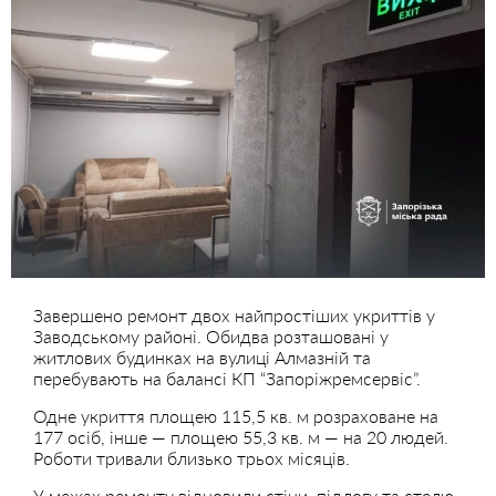
Завершено ремонт двох найпростіших укриттів у
Заводському районі. Обидва розташовані у
житлових будинках на вулиці Алмазній та
перебувають на балансі КП “Запоріжремсервіс”.
Одне укриття площею 115,5 кв. м розраховане на
177 осіб, інше — площею 55,3 кв. м — на 20 людей.
Роботи тривали близько трьох місяців.
У межах ремонту відновили стіни, підлогу та стелю,